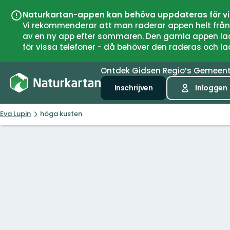
Naturkartan-appen kan behöva uppdateras för v
Vi rekommenderar att man raderar appen helt från si
av en ny app efter sommaren. Den gamla appen laddar
för vissa telefoner - då behöver den raderas och l
Ontdek
Gidsen
Regio’s
Gemeen
Inschrijven
Inloggen
Eva Lupin
höga kusten