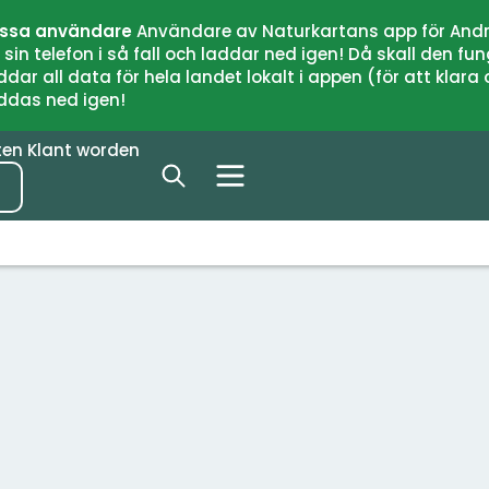
issa användare
Användare av Naturkartans app för Andr
n telefon i så fall och laddar ned igen! Då skall den fun
 all data för hela landet lokalt i appen (för att klara of
addas ned igen!
ten
Klant worden