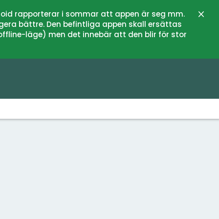
oid rapporterar i sommar att appen är seg mm.
Sluit
gera bättre. Den befintliga appen skall ersättas
fline-läge) men det innebär att den blir för stor