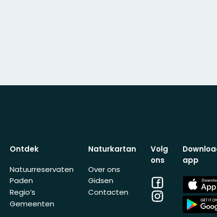
Ontdek
Naturkartan
Volg
Downloa
ons
app
Natuurreservaten
Over ons
Facebook
App
Paden
Gidsen
Store
Regio’s
Contacten
Instagram
App
Gemeenten
Store