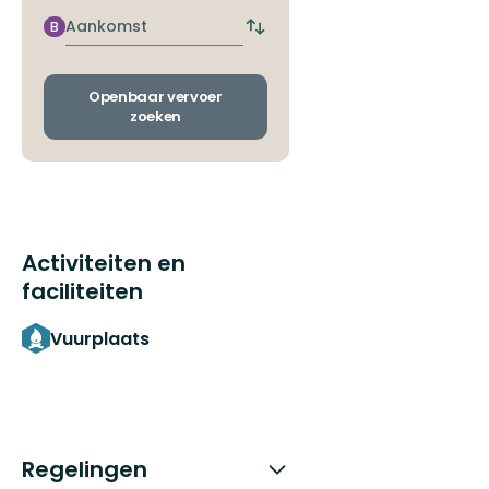
de
dichtstbijzijnde
Aankomst
B
Wissel
halte
vertrek-
en
aankomsthaltes
Openbaar vervoer
zoeken
Activiteiten en
faciliteiten
Vuurplaats
Regelingen