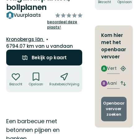
Bezocht
Opslaan
bollplanen
van
Vuurplaats
5
beoordeel deze
plaats!
sterren
Kom hier
Regio:
Kronobergs län
met het
6794.07 km van u vandaan
openbaar
vervoer
Bekijk op kaart
Vertrek
Acties
A
Zoek
de
dichtstb
Aankomst
B
Bezocht
Opslaan
Routebeschrijving
Delen
Wissel
halte
vertrek
en
aankom
Openbaar
vervoer
zoeken
Omschrijving
Een barbecue met
betonnen pijpen en
banken.