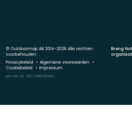
© Outdoormap AB 2014-2026 Alle rechten
Breng Na
voorbehouden
organisat
Privacybeleid
Algemene voorwaarden
Cookiebeleid
Impressum
phx-sto-02 · 26.7.1 (449747a8c)