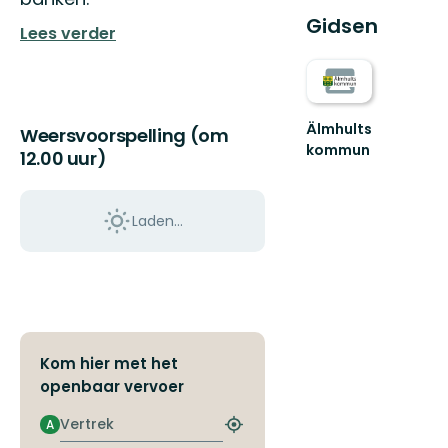
Gidsen
Lees verder
Älmhults
Weersvoorspelling (om
kommun
12.00 uur)
Välkommen
till
Älmhults
Laden…
natur
-
känn
dig
som
he...
Kom hier met het
openbaar vervoer
Vertrek
A
Zoek