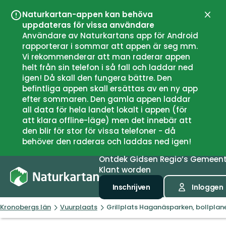
Naturkartan-appen kan behöva
Sluit
uppdateras för vissa användare
Användare av Naturkartans app för Android
rapporterar i sommar att appen är seg mm.
Vi rekommenderar att man raderar appen
helt från sin telefon i så fall och laddar ned
igen! Då skall den fungera bättre. Den
befintliga appen skall ersättas av en ny app
efter sommaren. Den gamla appen laddar
all data för hela landet lokalt i appen (för
att klara offline-läge) men det innebär att
den blir för stor för vissa telefoner - då
behöver den raderas och laddas ned igen!
Ontdek
Gidsen
Regio’s
Gemeen
Klant worden
Inschrijven
Inloggen
Kronobergs län
Vuurplaats
Grillplats Haganäsparken, bollplan