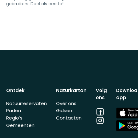
gebruikers. Deel als eerste!
Ontdek
Naturkartan
Volg
Downloa
ons
app
Natuurreservaten
Over ons
Facebook
App
Paden
Gidsen
Store
Regio’s
Contacten
Instagram
App
Gemeenten
Store