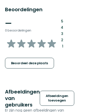
Beoordelingen
—
:
5
:
4
0 beoordelingen
:
3
van
:
2
:
1
5
sterren
Beoordeel deze plaats
Afbeeldingen
Afbeeldingen
van
toevoegen
gebruikers
Er zijn nog geen afbeeldingen van