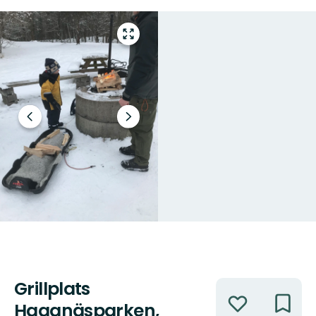
Open
volledig
scherm
Vorige
Volgende
slide
slide
Grillplats
Acties
Haganäsparken,