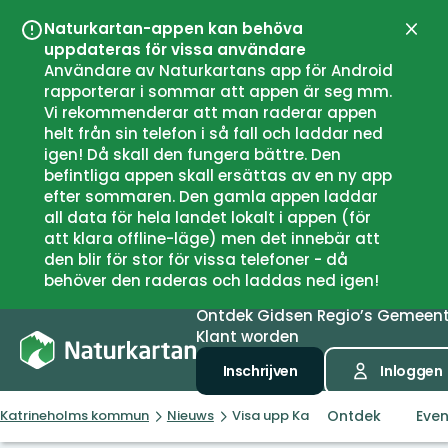
Naturkartan-appen kan behöva
Sluit
uppdateras för vissa användare
Användare av Naturkartans app för Android
rapporterar i sommar att appen är seg mm.
Vi rekommenderar att man raderar appen
helt från sin telefon i så fall och laddar ned
igen! Då skall den fungera bättre. Den
befintliga appen skall ersättas av en ny app
efter sommaren. Den gamla appen laddar
all data för hela landet lokalt i appen (för
att klara offline-läge) men det innebär att
den blir för stor för vissa telefoner - då
behöver den raderas och laddas ned igen!
Ontdek
Gidsen
Regio’s
Gemeen
Klant worden
Inschrijven
Inloggen
Ontdek
Eve
Katrineholms kommun
Nieuws
Visa upp Katrineholms natur ge