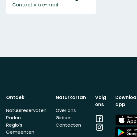
Contact via e-mail
Ontdek
Naturkartan
Volg
Downloa
ons
app
Natuurreservaten
Over ons
Facebook
App
Paden
Gidsen
Store
Regio’s
Contacten
Instagram
App
Gemeenten
Store