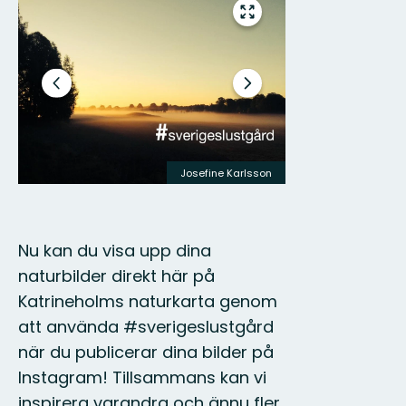
Open
volledig
scherm
Vorige
Volgende
slide
slide
Josefine Karlsson
Nu kan du visa upp dina
naturbilder direkt här på
Katrineholms naturkarta genom
att använda #sverigeslustgård
när du publicerar dina bilder på
Instagram! Tillsammans kan vi
inspirera varandra och ännu fler