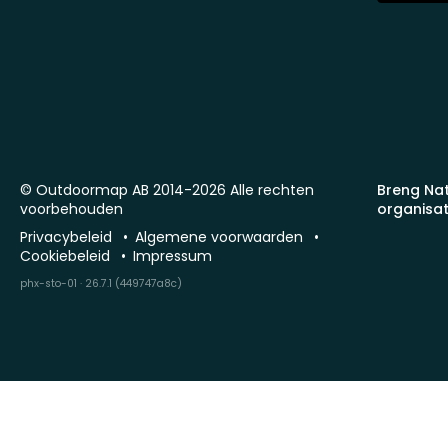
© Outdoormap AB 2014-2026 Alle rechten
Breng Na
voorbehouden
organisat
Privacybeleid
Algemene voorwaarden
Cookiebeleid
Impressum
phx-sto-01 · 26.7.1 (449747a8c)