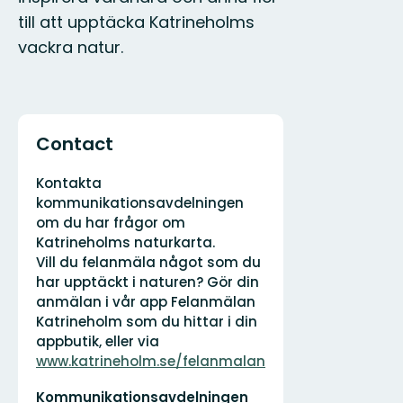
till att upptäcka Katrineholms
vackra natur.
Contact
Adres
Organisatie-
Kontakta
logotype
kommunikationsavdelningen
om du har frågor om
Katrineholms naturkarta.
Vill du felanmäla något som du
har upptäckt i naturen? Gör din
anmälan i vår app Felanmälan
Katrineholm som du hittar i din
appbutik, eller via
www.katrineholm.se/felanmalan
E-
Kommunikationsavdelningen
mailadres