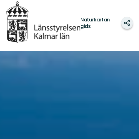
Länsstyrelsen
Kalmar
län
Naturkartan
Dele
gids