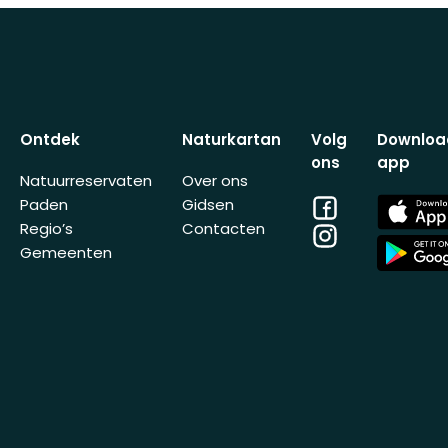
Ontdek
Naturkartan
Volg
Downloa
ons
app
Natuurreservaten
Over ons
Facebook
App
Paden
Gidsen
Store
Regio’s
Contacten
Instagram
App
Gemeenten
Store