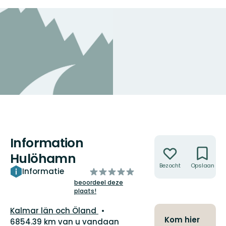
Information
Acties
Hulöhamn
Bezocht
Opslaan
van
Informatie
5
beoordeel deze
plaats!
sterren
Regio:
Kalmar län och Öland
Kom hier
6854.39 km van u vandaan