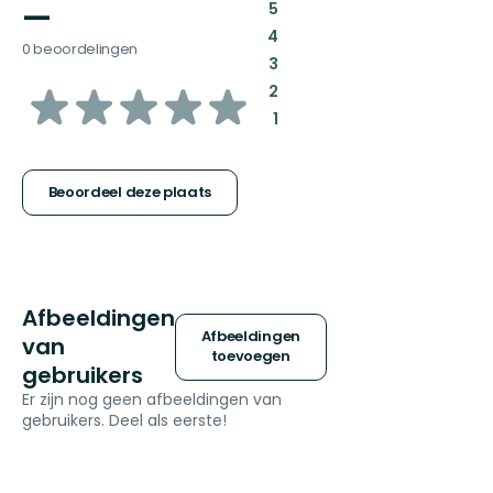
—
:
5
:
4
0 beoordelingen
:
3
van
:
2
:
1
5
sterren
Beoordeel deze plaats
Afbeeldingen
Afbeeldingen
van
toevoegen
gebruikers
Er zijn nog geen afbeeldingen van
gebruikers. Deel als eerste!