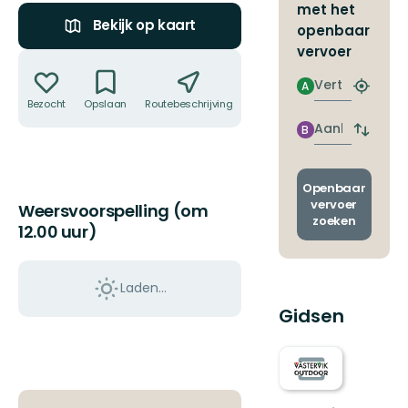
met het
Bekijk op kaart
openbaar
vervoer
Acties
Vertrek
A
Zoek
Bezocht
Opslaan
Routebeschrijving
Delen
de
dichtstb
Aankomst
B
Wissel
halte
vertrek
en
aankom
Openbaar
vervoer
Weersvoorspelling (om
zoeken
12.00 uur)
Laden…
Gidsen