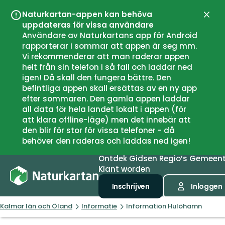
Naturkartan-appen kan behöva
Sluit
uppdateras för vissa användare
Användare av Naturkartans app för Android
rapporterar i sommar att appen är seg mm.
Vi rekommenderar att man raderar appen
helt från sin telefon i så fall och laddar ned
igen! Då skall den fungera bättre. Den
befintliga appen skall ersättas av en ny app
efter sommaren. Den gamla appen laddar
all data för hela landet lokalt i appen (för
att klara offline-läge) men det innebär att
den blir för stor för vissa telefoner - då
behöver den raderas och laddas ned igen!
Ontdek
Gidsen
Regio’s
Gemeen
Klant worden
Inschrijven
Inloggen
Kalmar län och Öland
Informatie
Information Hulöhamn