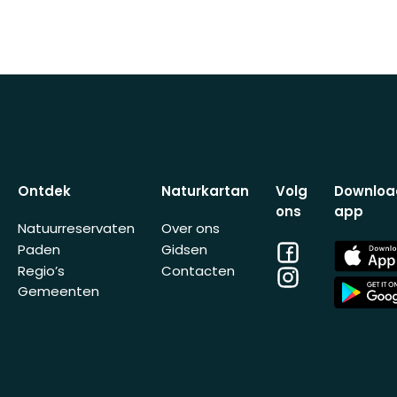
Ontdek
Naturkartan
Volg
Downloa
ons
app
Natuurreservaten
Over ons
Facebook
App
Paden
Gidsen
Store
Regio’s
Contacten
Instagram
App
Gemeenten
Store