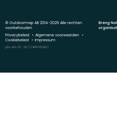
© Outdoormap AB 2014-2026 Alle rechten
Breng Na
voorbehouden
organisat
Privacybeleid
Algemene voorwaarden
Cookiebeleid
Impressum
phx-sto-02 · 26.7.1 (449747a8c)