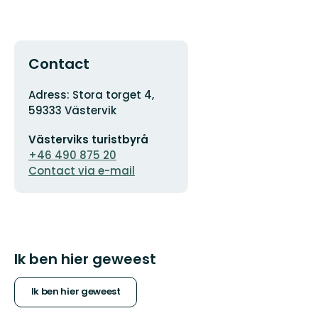
Contact
Adres
Adress: Stora torget 4,
59333 Västervik
E-
Västerviks turistbyrå
mailadres
+46 490 875 20
Contact via e-mail
Ik ben hier geweest
Ik ben hier geweest