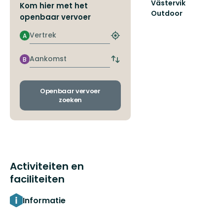
Västervik
Kom hier met het
Outdoor
openbaar vervoer
Upptäck
Västerviks
Vertrek
A
Zoek
oslagbara
de
natur.
dichtstbijzijnde
Aankomst
En
B
Wissel
halte
guide
vertrek-
ti...
en
aankomsthaltes
Openbaar vervoer
zoeken
Activiteiten en
faciliteiten
Informatie