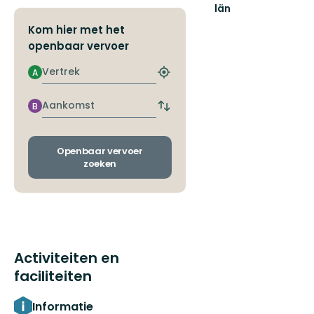
län
Kom hier met het
openbaar vervoer
Vertrek
A
Zoek
de
dichtstbijzijnde
Aankomst
B
Wissel
halte
vertrek-
en
aankomsthaltes
Openbaar vervoer
zoeken
Activiteiten en
faciliteiten
Informatie