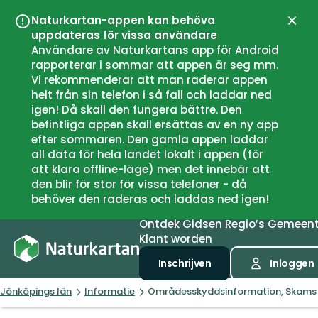
Naturkartan-appen kan behöva
Sluit
uppdateras för vissa användare
Användare av Naturkartans app för Android
rapporterar i sommar att appen är seg mm.
Vi rekommenderar att man raderar appen
helt från sin telefon i så fall och laddar ned
igen! Då skall den fungera bättre. Den
befintliga appen skall ersättas av en ny app
efter sommaren. Den gamla appen laddar
all data för hela landet lokalt i appen (för
att klara offline-läge) men det innebär att
den blir för stor för vissa telefoner - då
behöver den raderas och laddas ned igen!
Ontdek
Gidsen
Regio’s
Gemeen
Klant worden
Inschrijven
Inloggen
Jönköpings län
Informatie
Områdesskyddsinformation, Skams 