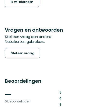
Ik wil hierheen
Vragen en antwoorden
Stel een vraag aan andere
Naturkartan gebruikers.
Stel een vraag
Beoordelingen
—
:
5
:
4
0 beoordelingen
:
3