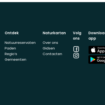
Ontdek
Naturkartan
Volg
Downloa
ons
app
Natuurreservaten
Over ons
Facebook
App
Paden
Gidsen
Store
Regio’s
Contacten
Instagram
App
Gemeenten
Store