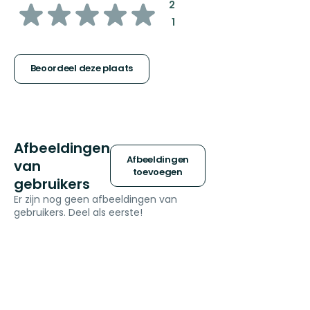
van
:
2
:
1
5
sterren
Beoordeel deze plaats
Afbeeldingen
Afbeeldingen
van
toevoegen
gebruikers
Er zijn nog geen afbeeldingen van
gebruikers. Deel als eerste!