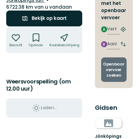
Jönköpings län
met het
6722.38 km van u vandaan
openbaar
vervoer
Bekijk op kaart
Vertrek
Acties
A
Zoek
de
dichtstb
Aankomst
B
Bezocht
Opslaan
Routebeschrijving
Delen
Wissel
halte
vertrek
en
aankom
Openbaar
vervoer
zoeken
Weersvoorspelling (om
12.00 uur)
Gidsen
Laden…
Jönköpings