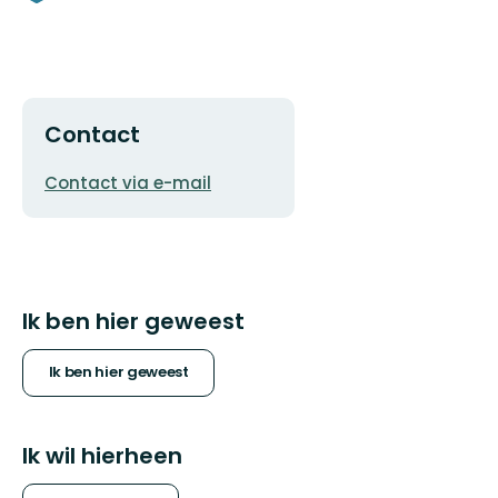
Contact
E-
Contact via e-mail
mailadres
Ik ben hier geweest
Ik ben hier geweest
Ik wil hierheen