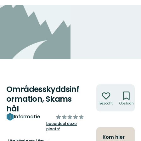
Områdesskyddsinf
Acties
ormation, Skams
Bezocht
Opslaan
hål
van
Informatie
5
beoordeel deze
plaats!
sterren
Kom hier
Regio: