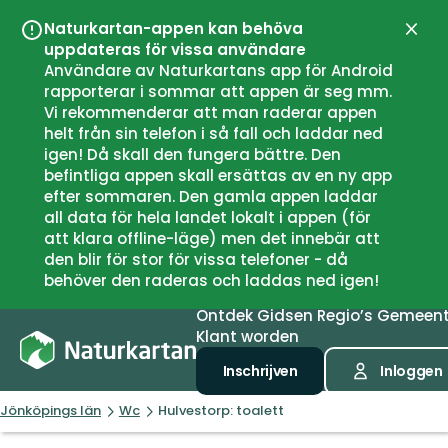
Naturkartan-appen kan behöva
Sluit
uppdateras för vissa användare
Användare av Naturkartans app för Android
rapporterar i sommar att appen är seg mm.
Vi rekommenderar att man raderar appen
helt från sin telefon i så fall och laddar ned
igen! Då skall den fungera bättre. Den
befintliga appen skall ersättas av en ny app
efter sommaren. Den gamla appen laddar
all data för hela landet lokalt i appen (för
att klara offline-läge) men det innebär att
den blir för stor för vissa telefoner - då
behöver den raderas och laddas ned igen!
Ontdek
Gidsen
Regio’s
Gemeen
Klant worden
Inschrijven
Inloggen
Jönköpings län
Wc
Hulvestorp: toalett