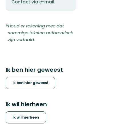
Contact via e-mail
mailadres
Houd er rekening mee dat
sommige teksten automatisch
zijn vertaald.
Ik ben hier geweest
Ik ben hier geweest
Ik wil hierheen
Ik wil hierheen