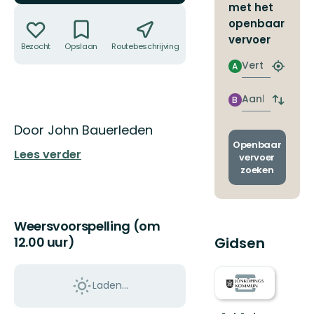
met het
Acties
openbaar
vervoer
Bezocht
Opslaan
Routebeschrijving
Delen
Vertrek
A
Zoek
de
dichtstb
Aankomst
B
Wissel
halte
vertrek
Omschrijving
Door John Bauerleden
en
aankom
Openbaar
Lees verder
vervoer
zoeken
Weersvoorspelling (om
12.00 uur)
Gidsen
Laden…