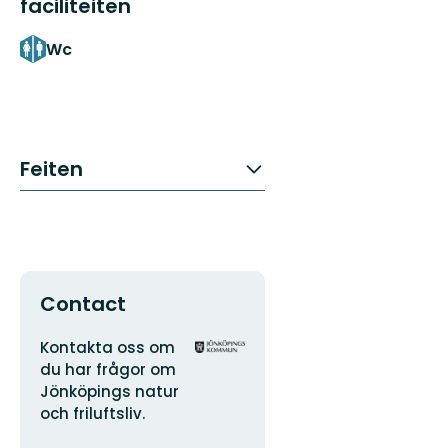
faciliteiten
Wc
Feiten
Contact
Adres
Organisatie-
Kontakta oss om
logotype
du har frågor om
Jönköpings natur
och friluftsliv.
E-