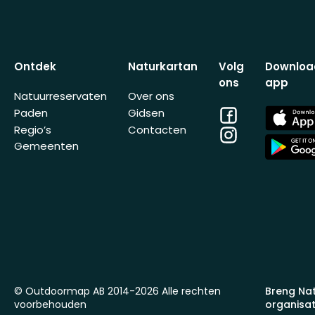
Ontdek
Naturkartan
Volg
Downloa
ons
app
Natuurreservaten
Over ons
Facebook
App
Paden
Gidsen
Store
Regio’s
Contacten
Instagram
App
Gemeenten
Store
© Outdoormap AB 2014-2026 Alle rechten
Breng Na
voorbehouden
organisat