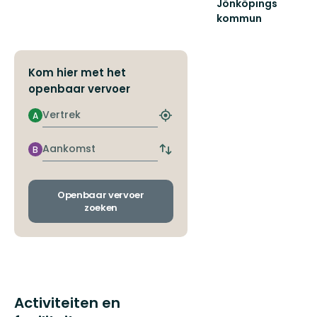
Jönköpings
kommun
Din
guide
till
naturen
Kom hier met het
i
openbaar vervoer
Jönköpings
kommun!
Vertrek
A
Zoek
de
dichtstbijzijnde
Aankomst
B
Wissel
halte
vertrek-
en
aankomsthaltes
Openbaar vervoer
zoeken
Activiteiten en