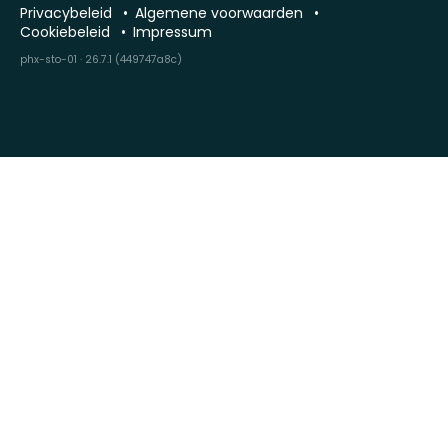
Privacybeleid
Algemene voorwaarden
Cookiebeleid
Impressum
phx-sto-01 · 26.7.1 (449747a8c)