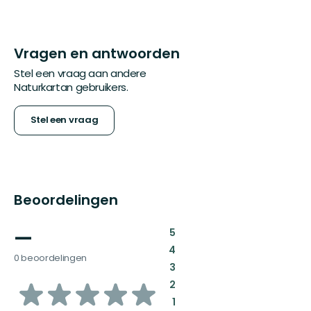
Vragen en antwoorden
Stel een vraag aan andere
Naturkartan gebruikers.
Stel een vraag
Beoordelingen
—
:
5
:
4
0 beoordelingen
:
3
van
:
2
:
1