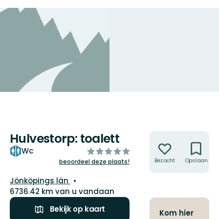
Hulvestorp: toalett
Acties
van
Wc
5
Bezocht
Opslaan
beoordeel deze plaats!
sterren
Regio:
Jönköpings län
6736.42 km van u vandaan
Bekijk op kaart
Kom hier