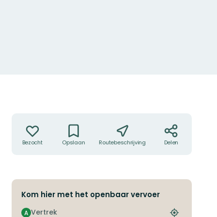
Acties
Bezocht
Opslaan
Routebeschrijving
Delen
Kom hier met het openbaar vervoer
Vertrek
A
Zoek