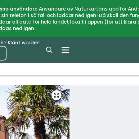
issa användare
Användare av Naturkartans app för Andr
n telefon i så fall och laddar ned igen! Då skall den fun
 all data för hela landet lokalt i appen (för att klara of
addas ned igen!
ten
Klant worden
Open
volledig
scherm