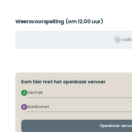
Weersvoorspelling (om 12.00 uur)
Lade
Kom hier met het openbaar vervoer
Vertrek
A
Aankomst
B
Openbaar vervo