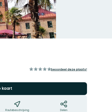
van
beoordeel deze plaats!
5
sterren
p kaart
Routebeschrijving
Delen