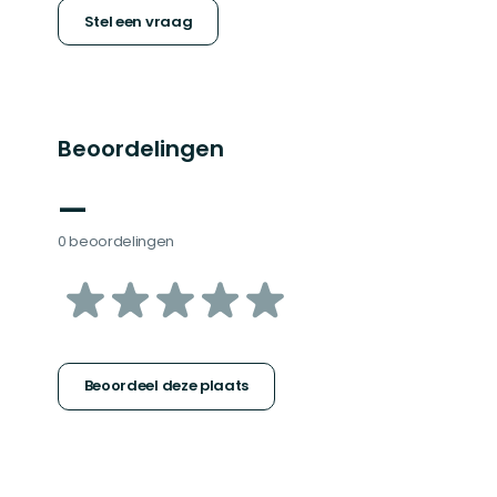
Stel een vraag
Beoordelingen
—
0 beoordelingen
van
5
sterren
Beoordeel deze plaats