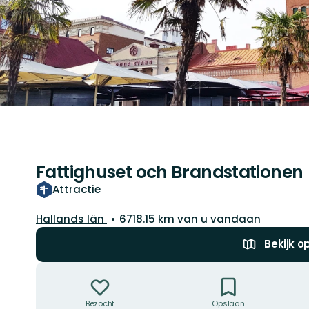
Fattighuset och Brandstationen
Attractie
Regio:
Hallands län
6718.15 km van u vandaan
Bekijk o
Acties
Bezocht
Opslaan