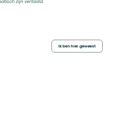
isch zijn vertaald.
Ik ben hier geweest