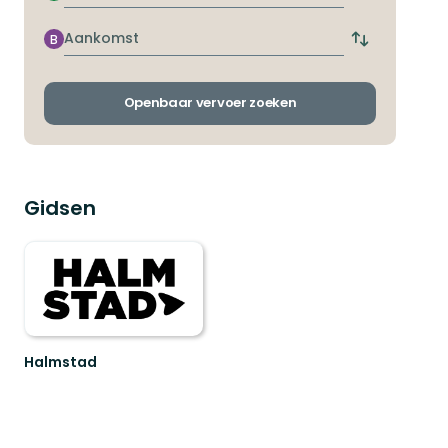
de
dichtstbijzij
Aankomst
B
Wissel
halte
vertrek-
en
aankomsthal
Openbaar vervoer zoeken
Gidsen
Halmstad
Vacker
kust
eller
spännande