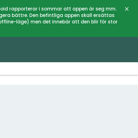
oid rapporterar i sommar att appen är seg mm.
Sluit
gera bättre. Den befintliga appen skall ersättas
fline-läge) men det innebär att den blir för stor