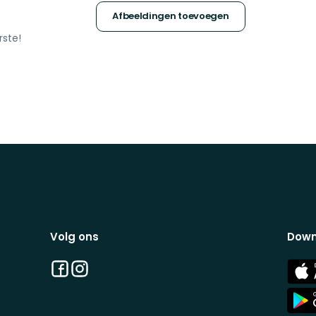
Afbeeldingen toevoegen
rste!
Volg ons
Down
Facebook
Instagram
App
Stor
App
Stor