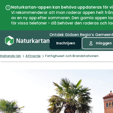
Naturkartan-appen kan behöva uppdateras för v
Vi rekommenderar att man raderar appen helt från si
av en ny app efter sommaren. Den gamla appen laddar
för vissa telefoner - då behöver den raderas och l
Ontdek
Gidsen
Regio’s
Gemeen
Inschrijven
Inloggen
Hallands län
Attractie
Fattighuset och Brandstationen