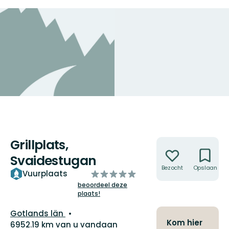
Grillplats,
Acties
Svaidestugan
Bezocht
Opslaan
van
Vuurplaats
5
beoordeel deze
plaats!
sterren
Regio:
Gotlands län
Kom hier
6952.19 km van u vandaan