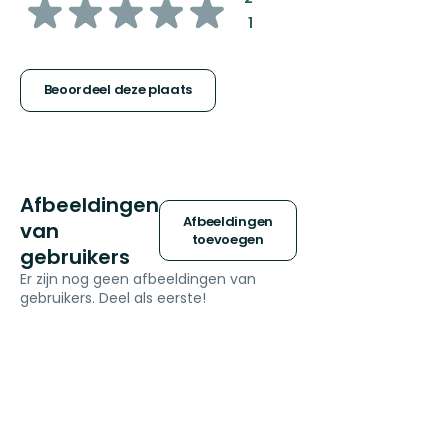
van
:
1
5
sterren
Beoordeel deze plaats
Afbeeldingen
Afbeeldingen
van
toevoegen
gebruikers
Er zijn nog geen afbeeldingen van
gebruikers. Deel als eerste!