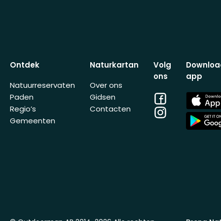
Ontdek
Naturkartan
Volg
Downloa
ons
app
Natuurreservaten
Over ons
Facebook
App
Paden
Gidsen
Store
Regio’s
Contacten
Instagram
App
Gemeenten
Store