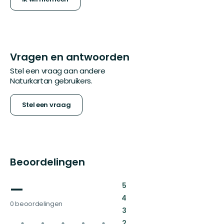
Vragen en antwoorden
Stel een vraag aan andere
Naturkartan gebruikers.
Stel een vraag
Beoordelingen
—
:
5
:
4
0 beoordelingen
:
3
:
2