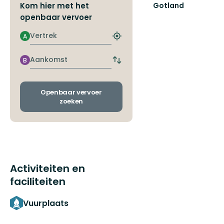
Kom hier met het
Gotland
Welcome
openbaar vervoer
to
Gotland's
Vertrek
A
Zoek
fantastic
de
nature!
dichtstbijzijnde
Aankomst
B
Wissel
halte
vertrek-
en
aankomsthaltes
Openbaar vervoer
zoeken
Activiteiten en
faciliteiten
Vuurplaats