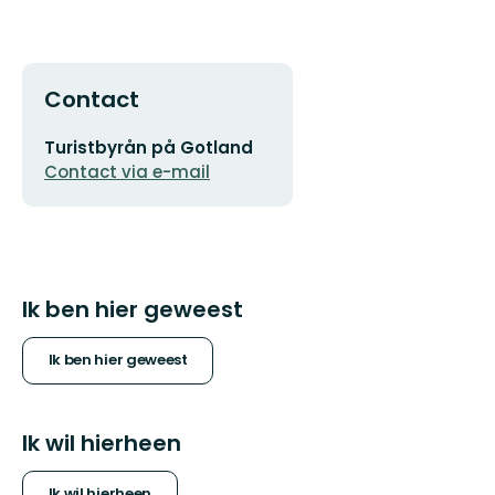
Contact
E-
Turistbyrån på Gotland
mailadres
Contact via e-mail
Ik ben hier geweest
Ik ben hier geweest
Ik wil hierheen
Ik wil hierheen