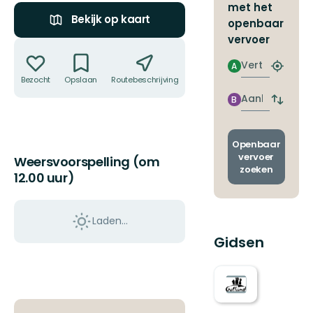
met het
Bekijk op kaart
openbaar
vervoer
Acties
Vertrek
A
Zoek
Bezocht
Opslaan
Routebeschrijving
Delen
de
dichtstb
Aankomst
B
Wissel
halte
vertrek
en
aankom
Openbaar
vervoer
Weersvoorspelling (om
zoeken
12.00 uur)
Laden…
Gidsen