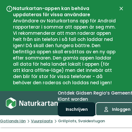
Naturkartan-appen kan behöva
Sluit
uppdateras för vissa användare
Användare av Naturkartans app för Android
rapporterar i sommar att appen är seg mm.
Vi rekommenderar att man raderar appen
helt från sin telefon i så fall och laddar ned
igen! Då skall den fungera bättre. Den
befintliga appen skall ersättas av en ny app
efter sommaren. Den gamla appen laddar
all data för hela landet lokalt i appen (för
att klara offline-läge) men det innebär att
den blir för stor för vissa telefoner - då
behöver den raderas och laddas ned igen!
Ontdek
Gidsen
Regio’s
Gemeen
Klant worden
Inschrijven
Inloggen
Gotlands län
Vuurplaats
Grillplats, Svaidestugan