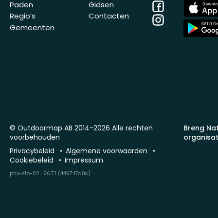
Facebook
App
Paden
Gidsen
Store
Regio’s
Contacten
Instagram
App
Gemeenten
Store
© Outdoormap AB 2014-2026 Alle rechten
Breng Na
voorbehouden
organisat
Privacybeleid
Algemene voorwaarden
Cookiebeleid
Impressum
phx-sto-02 · 26.7.1 (449747a8c)