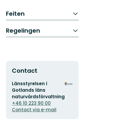
Feiten
Regelingen
Contact
E-
Organisatie-
Länsstyrelsen i
mailadres
logotype
Gotlands läns
naturvårdsförvaltning
+46 10 223 90 00
Contact via e-mail