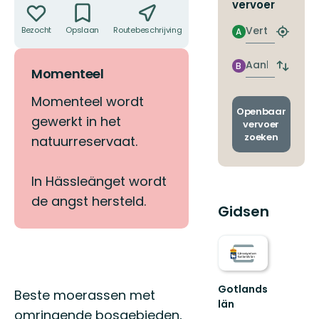
vervoer
Vertrek
Bezocht
Opslaan
Routebeschrijving
Delen
A
Zoek
de
dichtstb
Aankomst
B
Wissel
Momenteel
halte
vertrek
en
Momenteel wordt
aankom
Openbaar
gewerkt in het
vervoer
zoeken
natuurreservaat.
In Hässleänget wordt
de angst hersteld.
Gidsen
Gotlands
Omschrijving
Beste moerassen met
län
omringende bosgebieden,
Välkommen