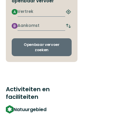
openbaar vervoer
Vertrek
A
Zoek
de
dichtstbijzijnde
Aankomst
B
Wissel
halte
vertrek-
en
aankomsthaltes
Openbaar vervoer
zoeken
Activiteiten en
faciliteiten
Natuurgebied