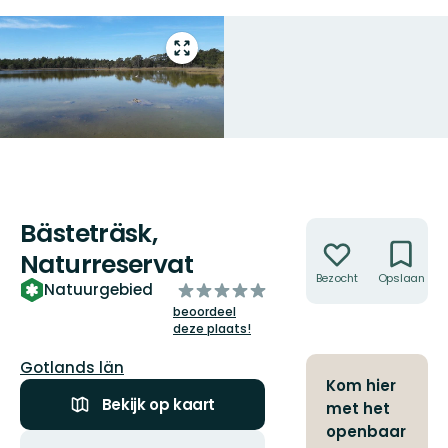
Open
volledig
scherm
Bästeträsk,
Acties
Naturreservat
Bezocht
Opslaan
van
Natuurgebied
5
beoordeel
deze plaats!
sterren
Regio:
Gotlands län
Kom hier
Bekijk op kaart
met het
openbaar
Acties