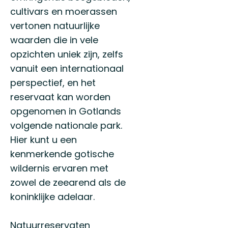
till
cultivars en moerassen
Gotland
vertonen natuurlijke
läns
fantastiska
waarden die in vele
natur!
opzichten uniek zijn, zelfs
vanuit een internationaal
perspectief, en het
reservaat kan worden
opgenomen in Gotlands
volgende nationale park.
Hier kunt u een
kenmerkende gotische
wildernis ervaren met
zowel de zeearend als de
koninklijke adelaar.
Natuurreservaten