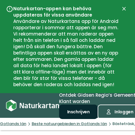
Naturkartan-appen kan behöva
Sluit
uppdateras för vissa användare
Användare av Naturkartans app för Android
rapporterar i sommar att appen är seg mm.
Vi rekommenderar att man raderar appen
helt från sin telefon i så fall och laddar ned
igen! Då skall den fungera bättre. Den
befintliga appen skall ersättas av en ny app
efter sommaren. Den gamla appen laddar
all data för hela landet lokalt i appen (för
att klara offline-läge) men det innebär att
den blir för stor för vissa telefoner - då
behöver den raderas och laddas ned igen!
Ontdek
Gidsen
Regio’s
Gemeen
Klant worden
Inschrijven
Inloggen
Gotlands län
Beste natuurgebieden in Gotlands län
Bästeträsk,