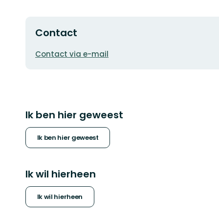
Contact
E-
Contact via e-mail
mailadres
Ik ben hier geweest
Ik ben hier geweest
Ik wil hierheen
Ik wil hierheen