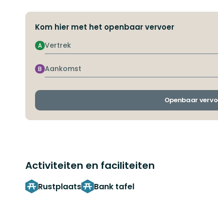
Kom hier met het openbaar vervoer
Vertrek
A
Aankomst
B
Openbaar vervo
Activiteiten en faciliteiten
Rustplaats
Bank tafel