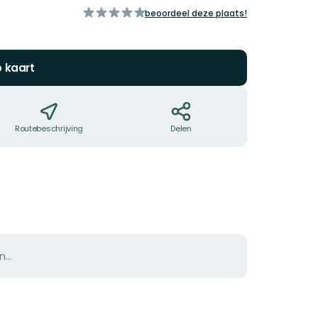
van
beoordeel deze plaats!
5
sterren
p kaart
Routebeschrijving
Delen
n…