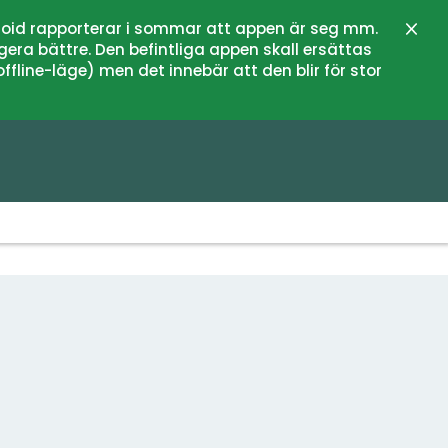
oid rapporterar i sommar att appen är seg mm.
Sluit
gera bättre. Den befintliga appen skall ersättas
fline-läge) men det innebär att den blir för stor