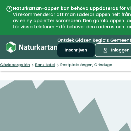
Naturkartan-appen kan behöva uppdateras för v
Vi rekommenderar att man raderar appen helt från si
av en ny app efter sommaren. Den gamla appen laddar
för vissa telefoner - då behöver den raderas och l
Ontdek
Gidsen
Regio’s
Gemeen
Inschrijven
Inloggen
Gävleborgs län
Bank tafel
Rastplats ängen, Grinduga