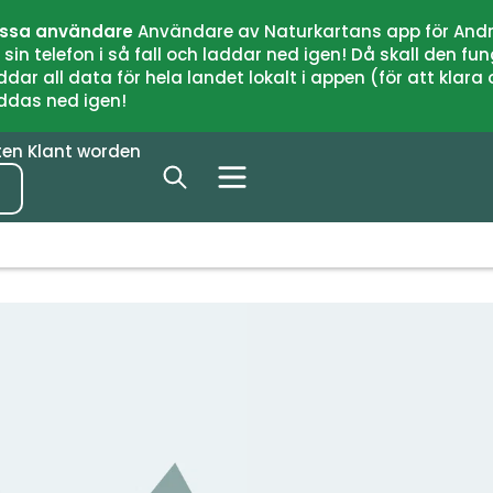
issa användare
Användare av Naturkartans app för Andr
n telefon i så fall och laddar ned igen! Då skall den fun
 all data för hela landet lokalt i appen (för att klara of
addas ned igen!
ten
Klant worden