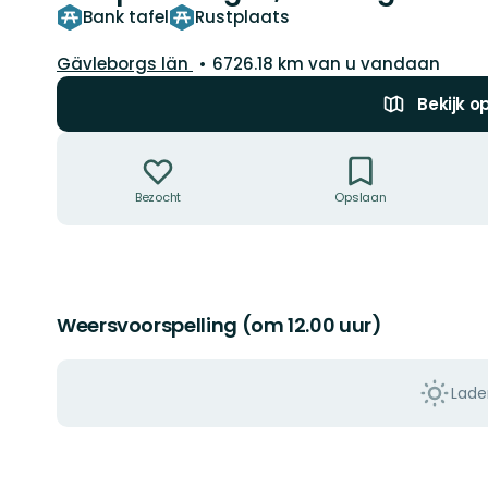
Bank tafel
Rustplaats
Regio:
Gävleborgs län
6726.18 km van u vandaan
Bekijk o
Acties
Bezocht
Opslaan
Weersvoorspelling (om 12.00 uur)
Lade