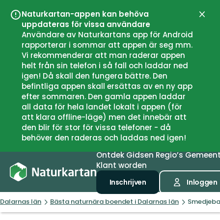
Naturkartan-appen kan behöva
Sluit
uppdateras för vissa användare
Användare av Naturkartans app för Android
rapporterar i sommar att appen är seg mm.
Vi rekommenderar att man raderar appen
helt från sin telefon i så fall och laddar ned
igen! Då skall den fungera bättre. Den
befintliga appen skall ersättas av en ny app
efter sommaren. Den gamla appen laddar
all data för hela landet lokalt i appen (för
att klara offline-läge) men det innebär att
den blir för stor för vissa telefoner - då
behöver den raderas och laddas ned igen!
Ontdek
Gidsen
Regio’s
Gemeen
Klant worden
Inschrijven
Inloggen
Dalarnas län
Bästa naturnära boendet i Dalarnas län
Smedjeba