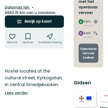
met het
Regio:
openbaar
Dalarnas län
6663.15 km van u vandaan
vervoer
Bekijk op kaart
Vertrek
A
Zoek
de
Acties
dichtstb
Aankomst
B
Wissel
halte
vertrek
Bezocht
Opslaan
Routebeschrijving
Delen
en
aankom
Openbaar
vervoer
zoeken
Omschrijving
Hostel located at the
cultural street, Kyrkogatan,
Gidsen
in central Smedjebacken.
Lees verder
Sme