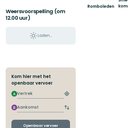
kom
Romboleden
Weersvoorspelling (om
Natu
i
12.00 uur)
Smed
kom
erbju
Laden…
en
mång.
Kom hier met het
openbaar vervoer
Vertrek
A
Zoek
de
dichtstbijzijnde
Aankomst
B
Wissel
halte
vertrek-
en
aankomsthaltes
Openbaar vervoer