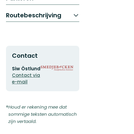
Routebeschrijving
Contact
E-
Organisatie-
Siw Östlund
mailadres
logotype
Contact via
e-mail
Houd er rekening mee dat
sommige teksten automatisch
zijn vertaald.