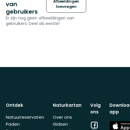
Afbeeldingen
van
toevoegen
gebruikers
Er zijn nog geen afbeeldingen van
gebruikers. Deel als eerste!
Ontdek
Naturkartan
Volg
Downloa
ons
app
Natuurreservaten
Over ons
Facebook
App
Paden
Gidsen
Store