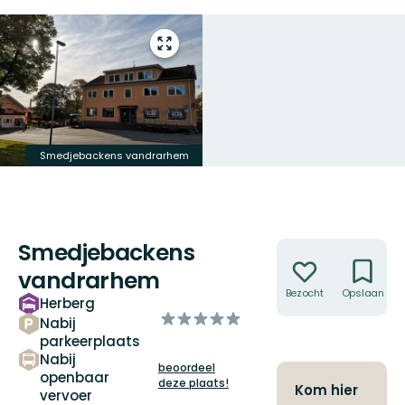
Open
volledig
scherm
Smedjebackens vandrarhem
Smedjebackens
Acties
vandrarhem
Bezocht
Opslaan
Herberg
van
Nabij
5
parkeerplaats
sterren
Nabij
beoordeel
openbaar
deze plaats!
Kom hier
vervoer