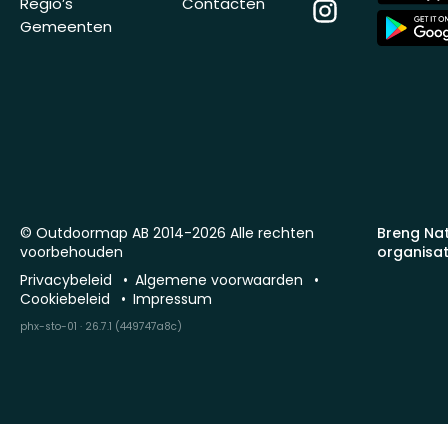
Regio’s
Contacten
Instagram
App
Gemeenten
Store
© Outdoormap AB 2014-2026 Alle rechten
Breng Na
voorbehouden
organisat
Privacybeleid
Algemene voorwaarden
Cookiebeleid
Impressum
phx-sto-01 · 26.7.1 (449747a8c)