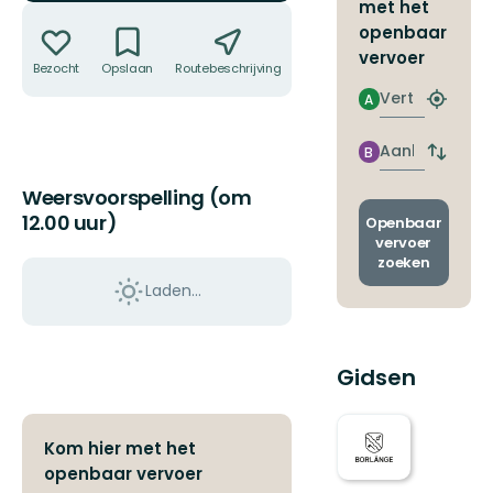
met het
Acties
openbaar
vervoer
Bezocht
Opslaan
Routebeschrijving
Delen
Vertrek
A
Zoek
de
dichtstb
Aankomst
B
Wissel
halte
vertrek
Weersvoorspelling (om
en
12.00 uur)
aankom
Openbaar
vervoer
zoeken
Laden…
Gidsen
Kom hier met het
openbaar vervoer