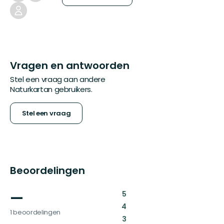
Vragen en antwoorden
Stel een vraag aan andere
Naturkartan gebruikers.
Stel een vraag
Beoordelingen
—
:
5
:
4
1 beoordelingen
:
3