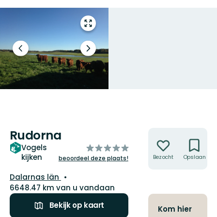
Open
volledig
scherm
Vorige
Volgende
slide
slide
Rudorna
Acties
van
Vogels
kijken
5
Bezocht
Opslaan
beoordeel deze plaats!
sterren
Regio:
Dalarnas län
6648.47 km van u vandaan
Bekijk op kaart
Kom hier