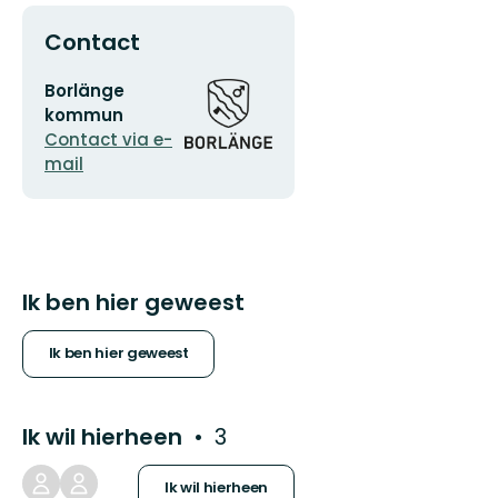
Contact
E-
Organisatie-
Borlänge
mailadres
logotype
kommun
Contact via e-
mail
Ik ben hier geweest
Ik ben hier geweest
Ik wil hierheen
3
Ik wil hierheen