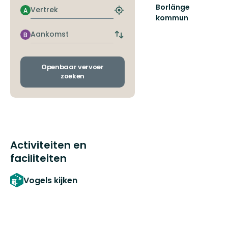
Borlänge
Vertrek
A
Zoek
kommun
de
Upptäck
dichtstbijzijnde
Aankomst
B
Borlänges
Wissel
halte
natur!
vertrek-
Här
en
finns
aankomsthaltes
Openbaar vervoer
Dalälvens
zoeken
ra...
Activiteiten en
faciliteiten
Vogels kijken