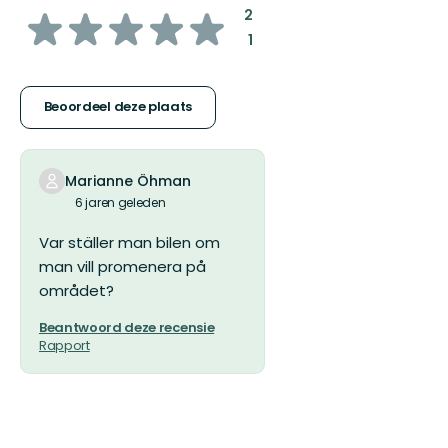
van
:
2
:
1
5
sterren
Beoordeel deze plaats
Marianne Öhman
6 jaren geleden
Var ställer man bilen om
man vill promenera på
området?
Beantwoord deze recensie
Rapport