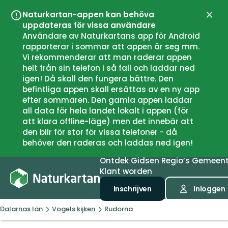
Naturkartan-appen kan behöva
Sluit
uppdateras för vissa användare
Användare av Naturkartans app för Android
rapporterar i sommar att appen är seg mm.
Vi rekommenderar att man raderar appen
helt från sin telefon i så fall och laddar ned
igen! Då skall den fungera bättre. Den
befintliga appen skall ersättas av en ny app
efter sommaren. Den gamla appen laddar
all data för hela landet lokalt i appen (för
att klara offline-läge) men det innebär att
den blir för stor för vissa telefoner - då
behöver den raderas och laddas ned igen!
Ontdek
Gidsen
Regio’s
Gemeen
Klant worden
Inschrijven
Inloggen
Dalarnas län
Vogels kijken
Rudorna