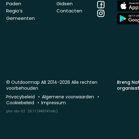
Facebook
App
Paden
Gidsen
Store
Regio’s
Contacten
Instagram
App
Gemeenten
Store
© Outdoormap AB 2014-2026 Alle rechten
Breng Na
voorbehouden
organisat
Privacybeleid
Algemene voorwaarden
Cookiebeleid
Impressum
phx-sto-02 · 26.7.1 (449747a8c)