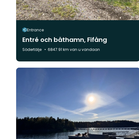
Entrance
Entré och båthamn, Fifång
Gemeente:
Södertälje
6847.91 km van u vandaan