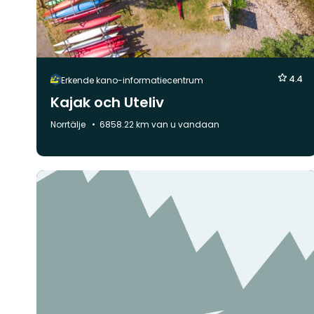
4.4
Erkende kano-informatiecentrum
Kajak och Uteliv
Gemeente:
Norrtälje
6858.22 km van u vandaan