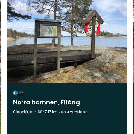
Pier
Norra hamnen, Fifång
Gemeente:
Södertälje
6847.17 km van u vandaan