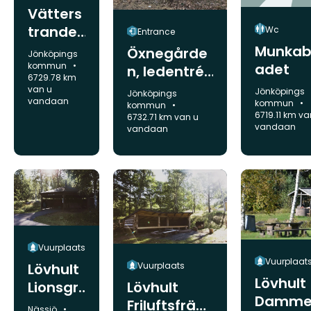
Vätters
trande
Wc
Entrance
n
Munka
Öxnegårde
Gemeente:
Jönköpings
adet
kommun
n, ledentré
6729.78 km
SV4
van u
Gemeente:
Jönköpings
Gemeente:
Jönköpings
vandaan
kommun
kommun
6719.11 km va
6732.71 km van u
vandaan
vandaan
Vuurplaats
Vuurplaat
Lövhult
Vuurplaats
Lövhult
Lionsgril
Lövhult
Damme
len
Friluftsfräm
Gemeente:
Nässjö