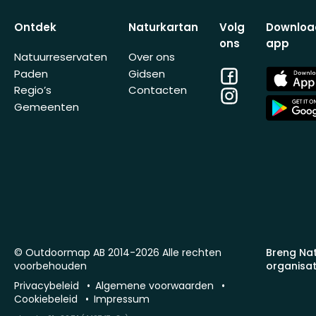
Ontdek
Naturkartan
Volg
Downloa
ons
app
Natuurreservaten
Over ons
Facebook
App
Paden
Gidsen
Store
Regio’s
Contacten
Instagram
App
Gemeenten
Store
© Outdoormap AB 2014-2026 Alle rechten
Breng Na
voorbehouden
organisat
Privacybeleid
Algemene voorwaarden
Cookiebeleid
Impressum