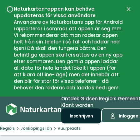
Naturkartan-appen kan behöva
Sluit
uppdateras för vissa användare
Användare av Naturkartans app för Android
rapporterar i sommar att appen är seg mm.
Vi rekommenderar att man raderar appen
helt från sin telefon i så fall och laddar ned
igen! Då skall den fungera bättre. Den
befintliga appen skall ersättas av en ny app
efter sommaren. Den gamla appen laddar
all data för hela landet lokalt i appen (för
att klara offline-läge) men det innebär att
den blir för stor för vissa telefoner - då
behöver den raderas och laddas ned igen!
Ontdek
Gidsen
Regio’s
Gemeen
Klant worden
Inschrijven
Inloggen
Regio’s
Jönköpings län
Vuurplaats