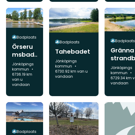
Badplaats
Badplaats
Badplaats
Örseru
Gränna
Tahebadet
msbad
strand
Gemeente:
et
Jönköpings
Gemeente:
Jönköpings
kommun
Gemeente:
Jönköpings
kommun
6730.92 km van u
kommun
6736.19 km
vandaan
6729.34 km v
van u
vandaan
vandaan
Badplaats