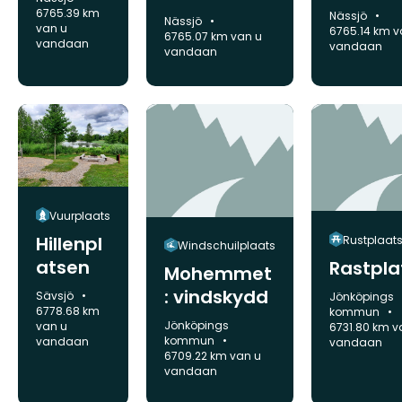
rillen
jandets
6765.39 km
Gemeente:
Nässjö
Gemeente:
Nässjö
van u
6765.14 km v
grillplats
6765.07 km van u
vandaan
vandaan
vandaan
Vuurplaats
Hillenpl
Rustplaat
Windschuilplaats
atsen
Rastpla
Mohemmet
: vindskydd
Gemeente:
Sävsjö
Gemeente:
Jönköpings
6778.68 km
kommun
Gemeente:
Jönköpings
van u
6731.80 km v
kommun
vandaan
vandaan
6709.22 km van u
vandaan