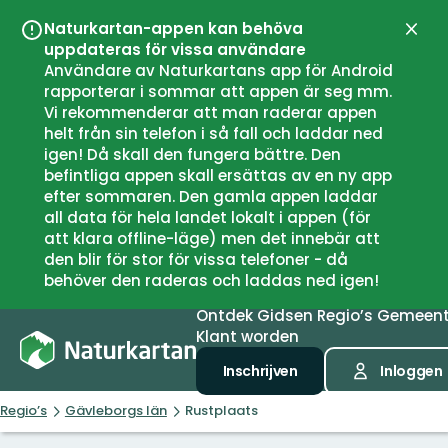
Naturkartan-appen kan behöva
Sluit
uppdateras för vissa användare
Användare av Naturkartans app för Android
rapporterar i sommar att appen är seg mm.
Vi rekommenderar att man raderar appen
helt från sin telefon i så fall och laddar ned
igen! Då skall den fungera bättre. Den
befintliga appen skall ersättas av en ny app
efter sommaren. Den gamla appen laddar
all data för hela landet lokalt i appen (för
att klara offline-läge) men det innebär att
den blir för stor för vissa telefoner - då
behöver den raderas och laddas ned igen!
Ontdek
Gidsen
Regio’s
Gemeen
Klant worden
Inschrijven
Inloggen
Regio’s
Gävleborgs län
Rustplaats