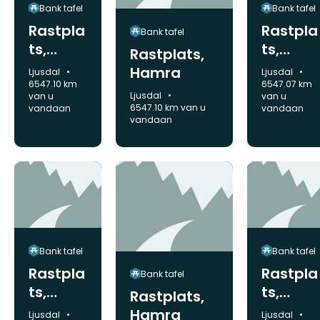
Bank tafel
Bank tafel
Rastpla
Rastpla
Bank tafel
ts,
ts,
Rastplats,
Hamra
Hamra
Hamra
Gemeente:
Gemeente:
Ljusdal
Ljusdal
6547.10 km
6547.07 km
Gemeente:
Ljusdal
van u
van u
6547.10 km van u
vandaan
vandaan
vandaan
Bank tafel
Bank tafel
Rastpla
Rastpla
Bank tafel
ts,
ts,
Rastplats,
Hamra
Hamra
Hamra
Gemeente:
Gemeente:
Ljusdal
Ljusdal