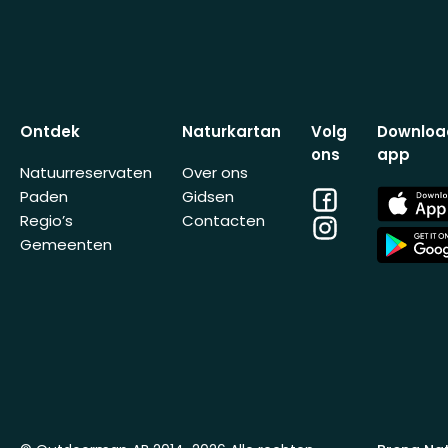
Ontdek
Naturkartan
Volg
Downloa
ons
app
Natuurreservaten
Over ons
Facebook
App
Paden
Gidsen
Store
Regio’s
Contacten
Instagram
App
Gemeenten
Store