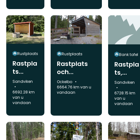
sområde
mråde
Rustplaats
Rustplaats
Bank tafel
Rastpla
Rastplats
Rastpla
ts
och
ts,
Mounta
iläggningsp
Färneb
Gemeente:
Gemeente:
Sandviken
Ockelbo
Gemeente:
Sandviken
inbikele
lats Mosjön
ofjärde
6664.76 km van u
6692.28 km
vandaan
6728.15 km
der
n
van u
van u
Storvik
vandaan
vandaan