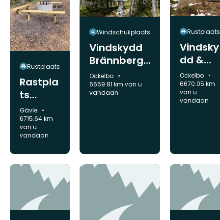
Rustplaats
Windschuilplaats
Vindsky
Vindskydd
dd &
Brännbergs
Rustplaats
raststu
utsikten
Gemeente:
Gemeente:
Ockelbo
Ockelbo
Rastpla
ga
6670.05 km
6669.81 km van u
van u
ts
vandaan
Näsfäb
vandaan
Uterum
odarna
Gemeente:
Gävle
met vid
6715.64 km
van u
högskol
vandaan
an