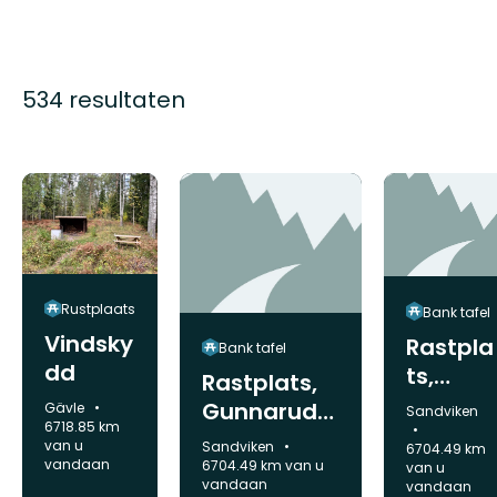
534 resultaten
Rustplaats
Bank tafel
Vindsky
Rastpla
Bank tafel
dd
ts,
Rastplats,
Gunnar
Gunnarudd
Gemeente:
Gävle
Gemeente:
Sandviken
6718.85 km
uddens
ens
Gemeente:
van u
Sandviken
6704.49 km
Fågelsk
Fågelskydd
vandaan
6704.49 km van u
van u
vandaan
yddso
vandaan