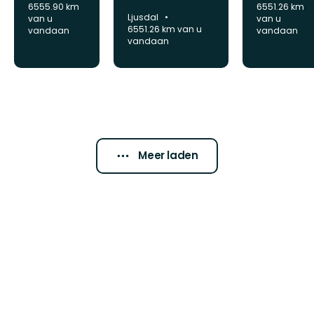
6555.90 km
6551.26 km
Gemeente:
Ljusdal
van u
van u
6551.26 km van u
vandaan
vandaan
vandaan
Meer laden