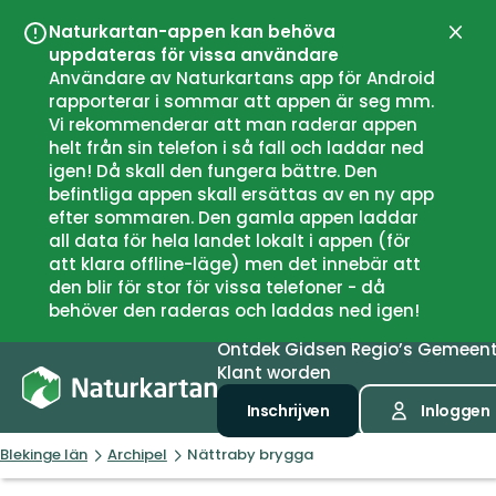
Naturkartan-appen kan behöva
Sluit
uppdateras för vissa användare
Användare av Naturkartans app för Android
rapporterar i sommar att appen är seg mm.
Vi rekommenderar att man raderar appen
helt från sin telefon i så fall och laddar ned
igen! Då skall den fungera bättre. Den
befintliga appen skall ersättas av en ny app
efter sommaren. Den gamla appen laddar
all data för hela landet lokalt i appen (för
att klara offline-läge) men det innebär att
den blir för stor för vissa telefoner - då
behöver den raderas och laddas ned igen!
Ontdek
Gidsen
Regio’s
Gemeen
Klant worden
Inschrijven
Inloggen
Blekinge län
Archipel
Nättraby brygga