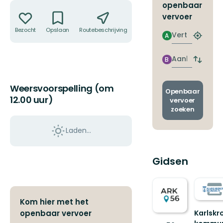
Acties
openbaar
vervoer
Bezocht
Opslaan
Routebeschrijving
Delen
Vertrek
A
Zoek
de
dichtstb
Aankomst
B
Wissel
halte
vertrek
en
Weersvoorspelling (om
aankom
Openbaar
12.00 uur)
vervoer
zoeken
Laden…
Gidsen
Kom hier met het
openbaar vervoer
Karlskr