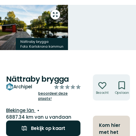
Open
volledig
scherm
Nättraby brygga
Foto: Karlskrona kommun
Nättraby brygga
Acties
van
Archipel
5
Bezocht
Opslaan
beoordeel deze
plaats!
sterren
Regio:
Blekinge län
6887.34 km van u vandaan
Kom hier
Bekijk op kaart
met het