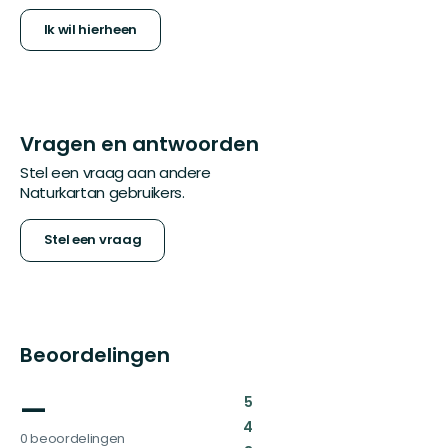
Ik wil hierheen
Vragen en antwoorden
Stel een vraag aan andere
Naturkartan gebruikers.
Stel een vraag
Beoordelingen
—
:
5
:
4
0 beoordelingen