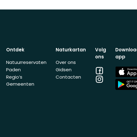
Ontdek
Naturkartan
Volg
Downloa
ons
app
Natuurreservaten
Over ons
Facebook
App
Paden
Gidsen
Store
Regio’s
Contacten
Instagram
App
Gemeenten
Store