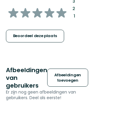
:
3
van
:
2
:
1
5
sterren
Beoordeel deze plaats
Afbeeldingen
Afbeeldingen
van
toevoegen
gebruikers
Er zijn nog geen afbeeldingen van
gebruikers. Deel als eerste!