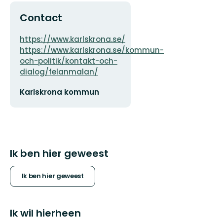
Contact
Adres
https://www.karlskrona.se/
https://www.karlskrona.se/kommun-
och-politik/kontakt-och-
dialog/felanmalan/
E-
Karlskrona kommun
mailadres
Ik ben hier geweest
Ik ben hier geweest
Ik wil hierheen