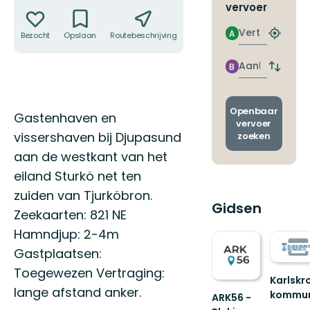
Acties
vervoer
Vertrek
A
Bezocht
Opslaan
Routebeschrijving
Delen
Zoek
de
dichtstb
Aankomst
B
Wissel
halte
vertrek
en
aankom
Openbaar
Omschrijving
Gastenhaven en
vervoer
vissershaven bij Djupasund
zoeken
aan de westkant van het
eiland Sturkö net ten
zuiden van Tjurköbron.
Gidsen
Zeekaarten: 821 NE
Hamndjup: 2-4m
Gastplaatsen:
Toegewezen Vertraging:
Karlskr
lange afstand anker.
kommu
ARK56 -
Välkom