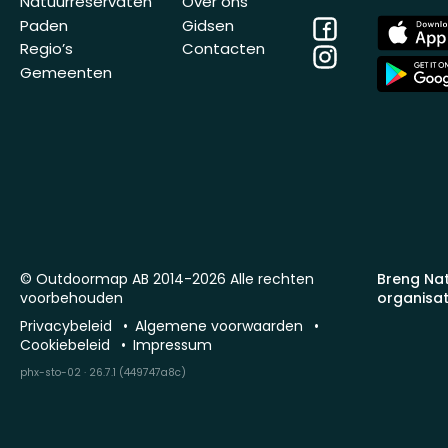
Natuurreservaten
Over ons
Facebook
App
Paden
Gidsen
Store
Regio’s
Contacten
Instagram
App
Gemeenten
Store
© Outdoormap AB 2014-2026 Alle rechten
Breng Na
voorbehouden
organisat
Privacybeleid
Algemene voorwaarden
Cookiebeleid
Impressum
phx-sto-02 · 26.7.1 (449747a8c)