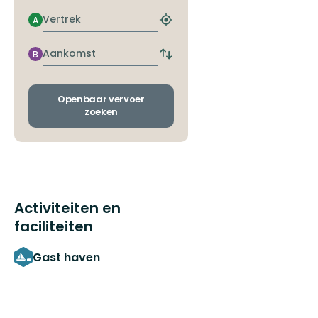
Vertrek
A
Zoek
de
dichtstbijzijnde
Aankomst
B
Wissel
halte
vertrek-
en
aankomsthaltes
Openbaar vervoer
zoeken
Activiteiten en
faciliteiten
Gast haven