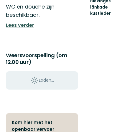
Blekinges
att
WC en douche zijn
länkade
uppleva
kustleder
beschikbaar.
Karlskro
Länkade
fantasti
kustleder
Lees verder
s...
i
ett
Unesco
biosfärområde
Weersvoorspelling (om
12.00 uur)
Laden…
Kom hier met het
openbaar vervoer