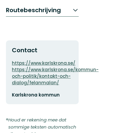
Routebeschrijving
Contact
Adres
https://www.karlskrona.se/
https://www.karlskrona.se/kommun-
och-politik/kontakt-och-
dialog/felanmalan/
E-
Karlskrona kommun
mailadres
Houd er rekening mee dat
sommige teksten automatisch