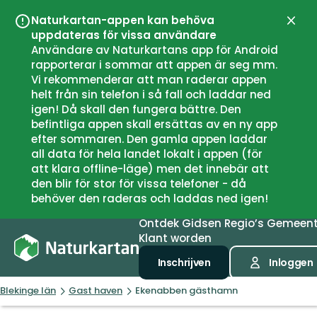
Naturkartan-appen kan behöva
Sluit
uppdateras för vissa användare
Användare av Naturkartans app för Android
rapporterar i sommar att appen är seg mm.
Vi rekommenderar att man raderar appen
helt från sin telefon i så fall och laddar ned
igen! Då skall den fungera bättre. Den
befintliga appen skall ersättas av en ny app
efter sommaren. Den gamla appen laddar
all data för hela landet lokalt i appen (för
att klara offline-läge) men det innebär att
den blir för stor för vissa telefoner - då
behöver den raderas och laddas ned igen!
Ontdek
Gidsen
Regio’s
Gemeen
Klant worden
Inschrijven
Inloggen
Blekinge län
Gast haven
Ekenabben gästhamn