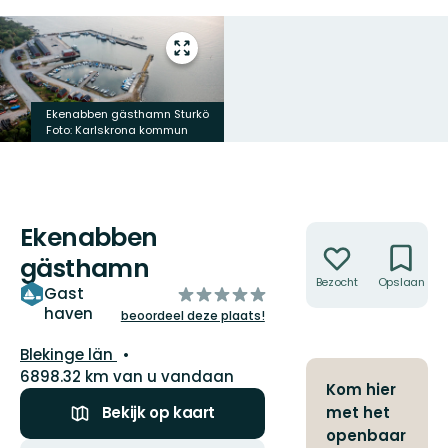
Open
volledig
scherm
Ekenabben gästhamn Sturkö
Foto: Karlskrona kommun
Ekenabben
Acties
gästhamn
Bezocht
Opslaan
van
Gast
haven
5
beoordeel deze plaats!
sterren
Regio:
Blekinge län
6898.32 km van u vandaan
Kom hier
met het
Bekijk op kaart
openbaar