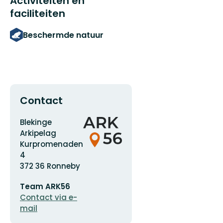
Activiteiten en
faciliteiten
Beschermde natuur
Contact
Adres
Organisatie-
Blekinge
logotype
Arkipelag
Kurpromenaden
4
372 36 Ronneby
E-
Team ARK56
mailadres
Contact via e-
mail