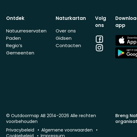
Ontdek
Naturkartan
Volg
Downloa
ons
app
Natuurreservaten
Over ons
Facebook
App
Paden
Gidsen
Store
Regio’s
Contacten
Instagram
App
Gemeenten
Store
© Outdoormap AB 2014-2026 Alle rechten
Breng Na
voorbehouden
organisat
Privacybeleid
Algemene voorwaarden
Cookiebeleid
Impressum