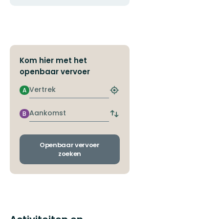
Kom hier met het
openbaar vervoer
Vertrek
A
Zoek
de
dichtstbijzijnde
Aankomst
B
Wissel
halte
vertrek-
en
aankomsthaltes
Openbaar vervoer
zoeken