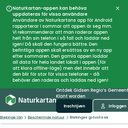
Naturkartan-appen kan behöva
Sluit
uppdateras för vissa användare
Användare av Naturkartans app för Android
rapporterar i sommar att appen är seg mm.
Vi rekommenderar att man raderar appen
helt från sin telefon i så fall och laddar ned
igen! Då skall den fungera bättre. Den
befintliga appen skall ersättas av en ny app
efter sommaren. Den gamla appen laddar
all data för hela landet lokalt i appen (för
att klara offline-läge) men det innebär att
den blir för stor för vissa telefoner - då
behöver den raderas och laddas ned igen!
Ontdek
Gidsen
Regio’s
Gemeen
Klant worden
Inschrijven
Inloggen
Blekinge län
Beschermde natuur
Blekinges grövsta ek