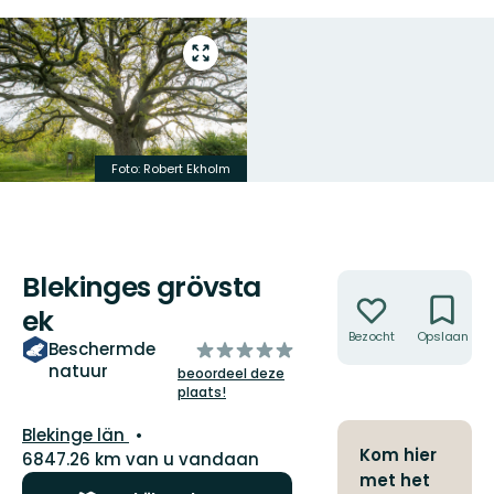
Open
volledig
scherm
Foto: Robert Ekholm
Blekinges grövsta
Acties
ek
Bezocht
Opslaan
van
Beschermde
natuur
5
beoordeel deze
plaats!
sterren
Regio:
Blekinge län
Kom hier
6847.26 km van u vandaan
met het