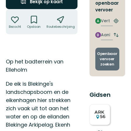
Bekijk op kaart
openbaar
vervoer
Acties
Vertrek
A
Zoek
Bezocht
Opslaan
Routebeschrijving
Delen
de
dichtstb
Aankomst
B
Wissel
halte
vertrek
en
aankom
Openbaar
vervoer
Omschrijving
Op het badterrein van
zoeken
Elleholm
De eik is Blekinge's
landschapsboom en de
Gidsen
eikenhagen hier strekken
zich vaak uit tot aan het
water en op de eilanden
Blekinge Arkipelag. Ekenh