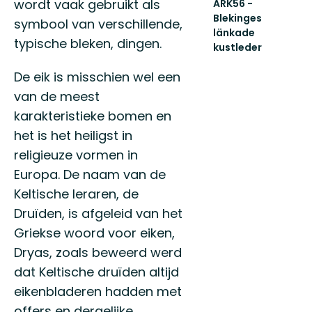
wordt vaak gebruikt als
ARK56 -
Blekinges
symbool van verschillende,
länkade
typische bleken, dingen.
kustleder
Länkade
kustleder
De eik is misschien wel een
i
van de meest
ett
Unesco
karakteristieke bomen en
biosfärområde
het is het heiligst in
religieuze vormen in
Europa. De naam van de
Keltische leraren, de
Druïden, is afgeleid van het
Griekse woord voor eiken,
Dryas, zoals beweerd werd
dat Keltische druïden altijd
eikenbladeren hadden met
offers en dergelijke.