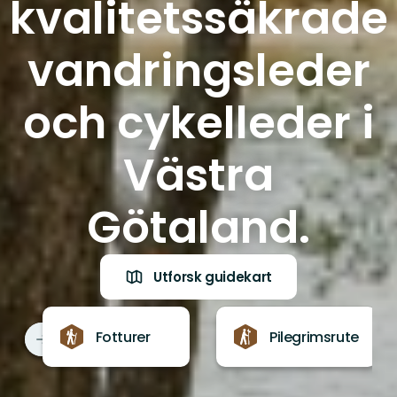
kvalitetssäkrade
vandringsleder
och cykelleder i
Västra
Götaland.
Utforsk guidekart
Fotturer
Pilegrimsrute