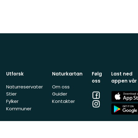
Utforsk
Naturkartan
Følg
Last ned
oss
appen vår
Naturreservater
Om oss
Facebook
App
Stier
Guider
Store
Fylker
Kontakter
Instagram
App
Kommuner
Store