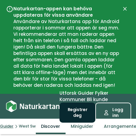
Naturkartan-appen kan behöva
Lukk
uppdateras för vissa användare
Användare av Naturkartans app för Android
rapporterar i sommar att appen är seg mm.
Vi rekommenderar att man raderar appen
helt från sin telefon i så fall och laddar ned
igen! Då skall den fungera bättre. Den
befintliga appen skall ersättas av en ny app
efter sommaren. Den gamla appen laddar
all data för hela landet lokalt i appen (för
att klara offline-läge) men det innebär att
den blir för stor för vissa telefoner - då
behöver den raderas och laddas ned igen!
Utforsk
Guider
Fylker
Kommuner
Bli kunde
Registrer
Logg
deg
inn
Discover
Miniguider
Arrangemente
Guider
West Sweden Trails