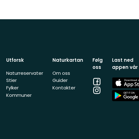
Utforsk
Naturkartan
Følg
Last ned
oss
appen vår
Naturreservater
Om oss
Facebook
App
Stier
Guider
Store
Fylker
Kontakter
Instagram
App
Kommuner
Store