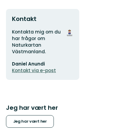
Kontakt
Adresse
Organisasjonens
Kontakta mig om du
logotype
har frågor om
Naturkartan
Västmanland.
E-
Daniel Anundi
postadresse
Kontakt via e-post
Jeg har vært her
Jeg har vært her