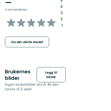
—
:
5
:
4
0 anmeldelser
:
3
av
:
2
:
1
5
stjerner
Vurder dette stedet
Brukernes
Legg til
bilder
bilder
Ingen brukerbilder ennå. Bli den
første til å dele!