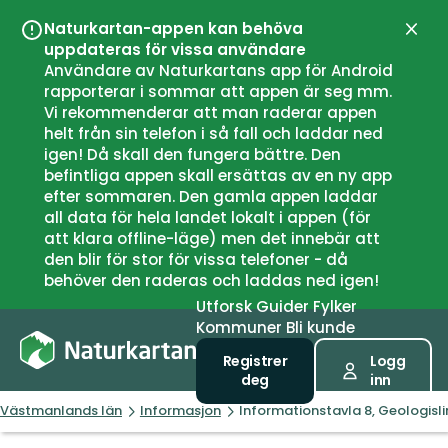
Naturkartan-appen kan behöva
Lukk
uppdateras för vissa användare
Användare av Naturkartans app för Android
rapporterar i sommar att appen är seg mm.
Vi rekommenderar att man raderar appen
helt från sin telefon i så fall och laddar ned
igen! Då skall den fungera bättre. Den
befintliga appen skall ersättas av en ny app
efter sommaren. Den gamla appen laddar
all data för hela landet lokalt i appen (för
att klara offline-läge) men det innebär att
den blir för stor för vissa telefoner - då
behöver den raderas och laddas ned igen!
Utforsk
Guider
Fylker
Kommuner
Bli kunde
Registrer
Logg
deg
inn
Västmanlands län
Informasjon
Informationstavla 8, Geologisl