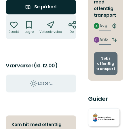
med
Se på kart
offentlig
transport
Handlinger
Avgang
A
Finn
Besøkt
Lagre
Veibeskrivelse
Del
nærme
holdepl
Ankomst
B
Bytt
avgang
og
ankoms
Søk i
offentlig
Værvarsel (kl. 12.00)
transport
Laster…
Guider
Kom hit med offentlig