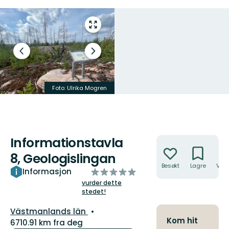
Gå
til
fullskjerm
Forrige
Neste
lysbilde
slide
Foto: Ulrika Mogren
Foto: Ulrika Mogren
Informationstavla
Handlinger
8, Geologislingan
Besøkt
Lagre
Veib
av
Informasjon
5
vurder dette
stedet!
stjerner
Fylke:
Västmanlands län
Kom hit
6710.91 km fra deg