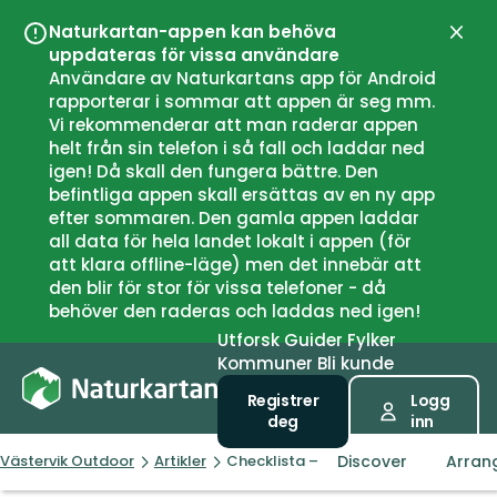
Naturkartan-appen kan behöva
Lukk
uppdateras för vissa användare
Användare av Naturkartans app för Android
rapporterar i sommar att appen är seg mm.
Vi rekommenderar att man raderar appen
helt från sin telefon i så fall och laddar ned
igen! Då skall den fungera bättre. Den
befintliga appen skall ersättas av en ny app
efter sommaren. Den gamla appen laddar
all data för hela landet lokalt i appen (för
att klara offline-läge) men det innebär att
den blir för stor för vissa telefoner - då
behöver den raderas och laddas ned igen!
Utforsk
Guider
Fylker
Kommuner
Bli kunde
Registrer
Logg
deg
inn
Discover
Arran
Västervik Outdoor
Artikler
Checklista – sju tips att tänka på in