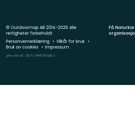
© Outdoormap AB 2014-2026 Alle
Få Naturkart
rettigheter forbeholdt
organisasj
Personvernerklæring
Vilkår for bruk
Bruk av cookies
Impressum
phx-sto-01 · 26.7.1 (449747a8c)