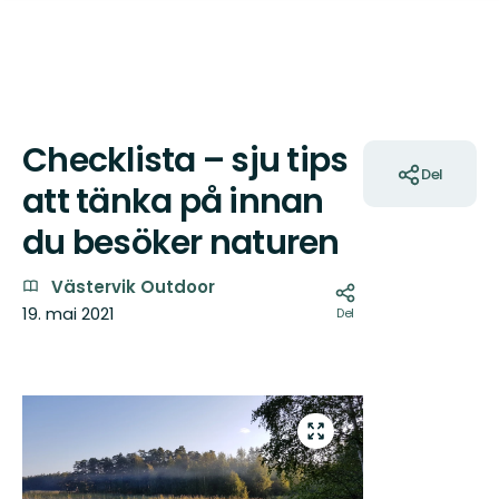
Checklista – sju tips
Handlinger
Del
att tänka på innan
du besöker naturen
Västervik Outdoor
19. mai 2021
Del
Bilder
Gå
til
fullskjerm