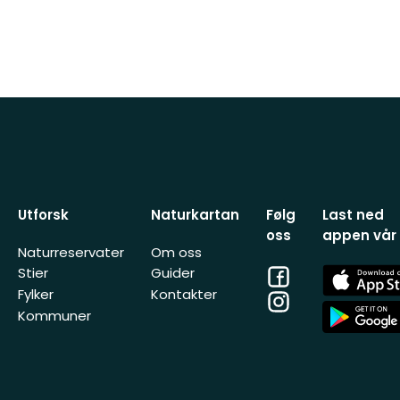
Utforsk
Naturkartan
Følg
Last ned
oss
appen vår
Naturreservater
Om oss
Facebook
App
Stier
Guider
Store
Fylker
Kontakter
Instagram
App
Kommuner
Store