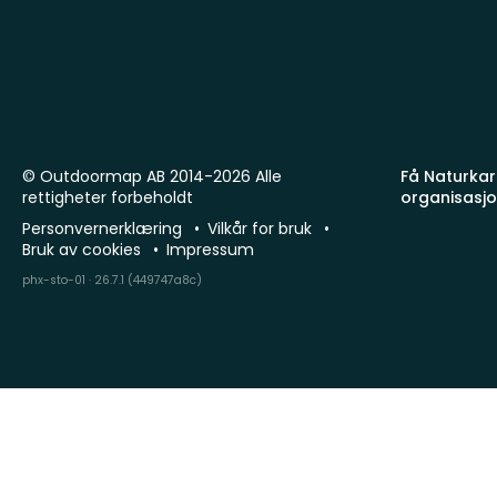
© Outdoormap AB 2014-2026 Alle
Få Naturkart
rettigheter forbeholdt
organisasj
Personvernerklæring
Vilkår for bruk
Bruk av cookies
Impressum
phx-sto-01 · 26.7.1 (449747a8c)