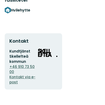
Hvilehytte
Kontakt
E-
Organisasjonens
Kundtjänst
postadresse
logotype
Skellefteå
kommun
+46 910 73 50
00
Kontakt via e-
post