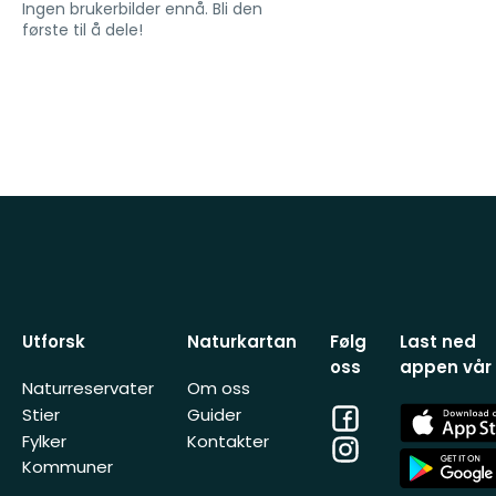
Ingen brukerbilder ennå. Bli den
første til å dele!
Utforsk
Naturkartan
Følg
Last ned
oss
appen vår
Naturreservater
Om oss
Facebook
App
Stier
Guider
Store
Fylker
Kontakter
Instagram
App
Kommuner
Store