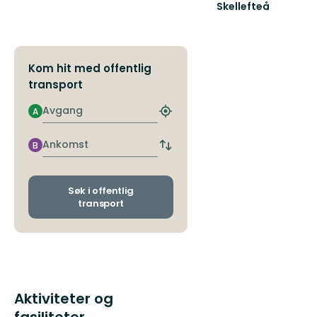
Skellefteå
Välkommen
till
Skellefteås
fantastiska
Kom hit med offentlig
natur!
transport
Avgang
A
Finn
nærmeste
holdeplass
Ankomst
B
Bytt
avgangs-
og
ankomststopp
Søk i offentlig
transport
Aktiviteter og
fasiliteter