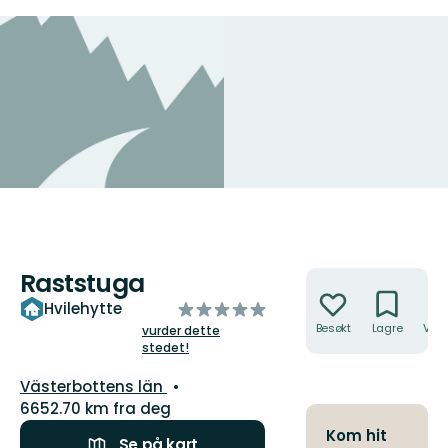
Raststuga
Handlinger
av
Hvilehytte
5
Besøkt
Lagre
Veib
vurder dette
stedet!
stjerner
Fylke:
Västerbottens län
6652.70 km fra deg
Kom hit
Se på kart