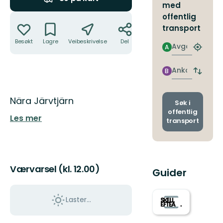
med
Handlinger
offentlig
transport
Besøkt
Lagre
Veibeskrivelse
Del
Avgang
A
Finn
nærme
holdepl
Ankomst
B
Bytt
avgang
og
Beskrivelse
Nära Järvtjärn
ankoms
Søk i
offentlig
Les mer
transport
Værvarsel (kl. 12.00)
Guider
Laster…