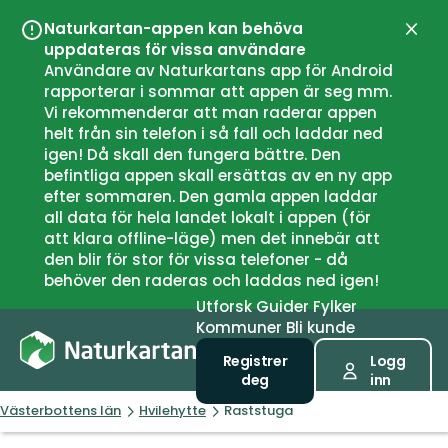
Naturkartan-appen kan behöva
Lukk
uppdateras för vissa användare
Användare av Naturkartans app för Android
rapporterar i sommar att appen är seg mm.
Vi rekommenderar att man raderar appen
helt från sin telefon i så fall och laddar ned
igen! Då skall den fungera bättre. Den
befintliga appen skall ersättas av en ny app
efter sommaren. Den gamla appen laddar
all data för hela landet lokalt i appen (för
att klara offline-läge) men det innebär att
den blir för stor för vissa telefoner - då
behöver den raderas och laddas ned igen!
Utforsk
Guider
Fylker
Kommuner
Bli kunde
Registrer
Logg
deg
inn
Västerbottens län
Hvilehytte
Raststuga