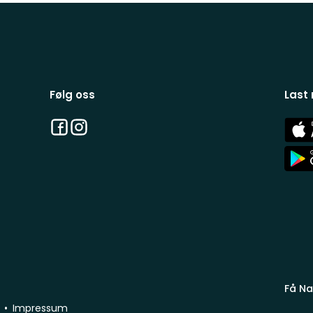
Følg oss
Last
Facebook
Instagram
App
Stor
App
Stor
Få Na
Impressum