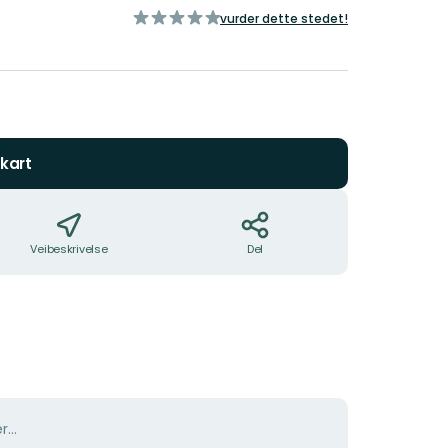
av
vurder dette stedet!
5
stjerner
kart
Veibeskrivelse
Del
er…