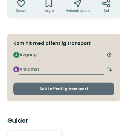
Besøkt
Lagre
Veibeskrivelse
Del
Kom hit med offentlig transport
Avgang
A
Finn
nærmeste
holdeplass
Ankomst
B
Bytt
avgangs-
og
ankomststo
Søk i offentlig transport
Guider