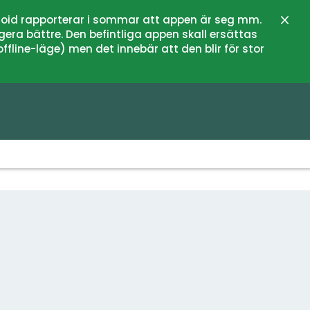
oid rapporterar i sommar att appen är seg mm.
Lukk
gera bättre. Den befintliga appen skall ersättas
fline-läge) men det innebär att den blir för stor