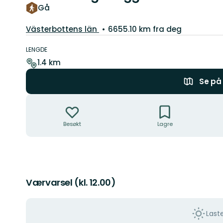
Gå
Fylke:
Västerbottens län
6655.10 km fra deg
Detaljer
om
LENGDE
stien
1.4 km
Se på 
Handlinger
Besøkt
Lagre
Værvarsel (kl. 12.00)
Last