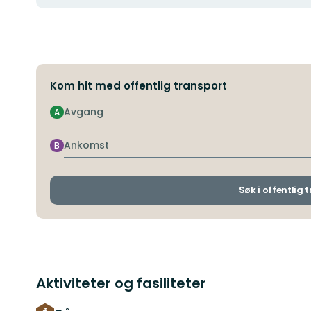
Kom hit med offentlig transport
Avgang
A
Ankomst
B
Søk i offentlig 
Aktiviteter og fasiliteter