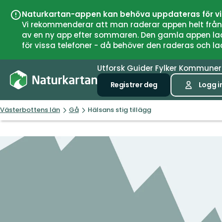
Naturkartan-appen kan behöva uppdateras för v
Vi rekommenderar att man raderar appen helt från si
av en ny app efter sommaren. Den gamla appen laddar
för vissa telefoner - då behöver den raderas och l
Utforsk
Guider
Fylker
Kommune
Registrer deg
Logg i
Västerbottens län
Gå
Hälsans stig tillägg