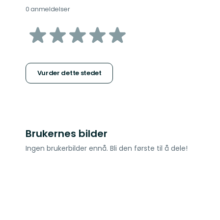
0 anmeldelser
av
5
stjerner
Vurder dette stedet
Brukernes bilder
Ingen brukerbilder ennå. Bli den første til å dele!