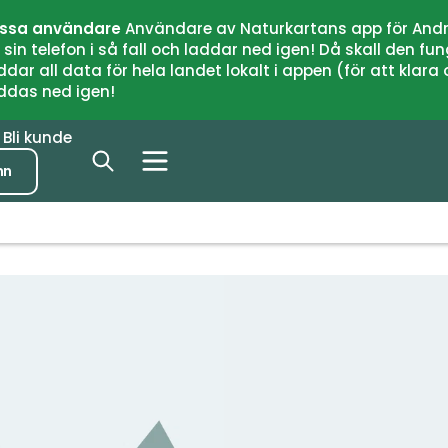
issa användare
Användare av Naturkartans app för Andr
n telefon i så fall och laddar ned igen! Då skall den fun
 all data för hela landet lokalt i appen (för att klara of
addas ned igen!
r
Bli kunde
nn