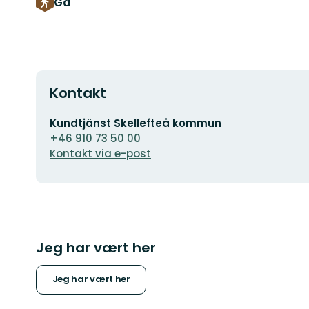
Gå
Kontakt
E-
Kundtjänst Skellefteå kommun
postadresse
+46 910 73 50 00
Kontakt via e-post
Jeg har vært her
Jeg har vært her