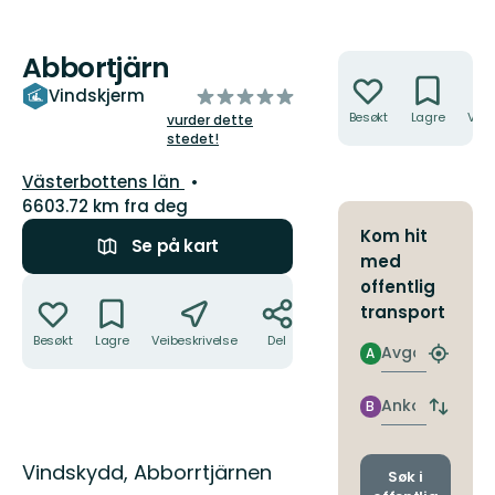
Abbortjärn
Handlinger
av
Vindskjerm
5
Besøkt
Lagre
Veib
vurder dette
stedet!
stjerner
Fylke:
Västerbottens län
6603.72 km fra deg
Kom hit
Se på kart
med
Handlinger
offentlig
transport
Besøkt
Lagre
Veibeskrivelse
Del
Avgang
A
Finn
nærme
holdepl
Ankomst
B
Bytt
avgang
og
Beskrivelse
Vindskydd, Abborrtjärnen
ankoms
Søk i