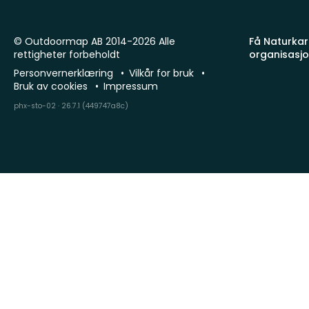
© Outdoormap AB 2014-2026 Alle
Få Naturkart
rettigheter forbeholdt
organisasj
Personvernerklæring
Vilkår for bruk
Bruk av cookies
Impressum
phx-sto-02 · 26.7.1 (449747a8c)