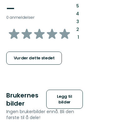
—
:
5
:
4
0 anmeldelser
:
3
av
:
2
:
1
5
stjerner
Vurder dette stedet
Brukernes
Legg til
bilder
bilder
Ingen brukerbilder ennå. Bli den
første til å dele!