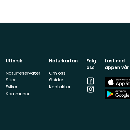
Utforsk
Naturkartan
Følg
Last ned
oss
appen vår
Naturreservater
Om oss
Facebook
App
Stier
Guider
Store
Fylker
Kontakter
Instagram
App
Kommuner
Store