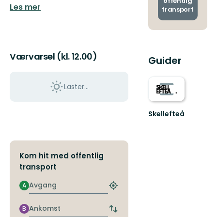
offentlig
Les mer
transport
Værvarsel (kl. 12.00)
Guider
Laster…
Skellefteå
Välkommen
till
Skellefteås
fantastiska
Kom hit med offentlig
natur!
transport
Avgang
A
Finn
nærmeste
holdeplass
Ankomst
B
Bytt