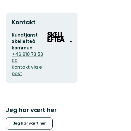
Kontakt
E-
Organisasjonens
Kundtjänst
postadresse
logotype
Skellefteå
kommun
+46 910 73 50
00
Kontakt via e-
post
Jeg har vært her
Jeg har vært her