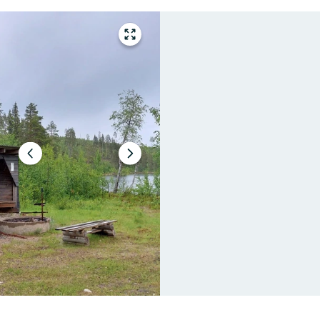
Gå
til
fullskjerm
Forrige
Neste
lysbilde
slide