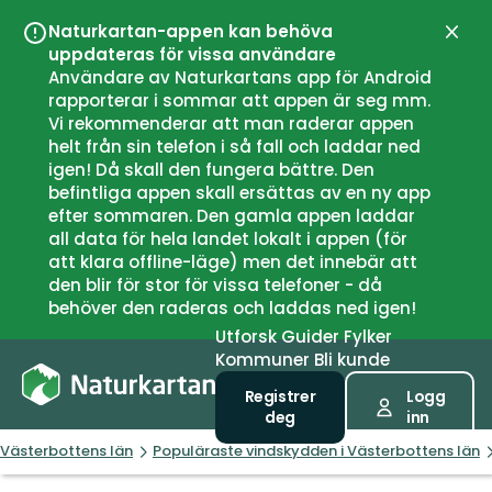
Naturkartan-appen kan behöva
Lukk
uppdateras för vissa användare
Användare av Naturkartans app för Android
rapporterar i sommar att appen är seg mm.
Vi rekommenderar att man raderar appen
helt från sin telefon i så fall och laddar ned
igen! Då skall den fungera bättre. Den
befintliga appen skall ersättas av en ny app
efter sommaren. Den gamla appen laddar
all data för hela landet lokalt i appen (för
att klara offline-läge) men det innebär att
den blir för stor för vissa telefoner - då
behöver den raderas och laddas ned igen!
Utforsk
Guider
Fylker
Kommuner
Bli kunde
Registrer
Logg
deg
inn
Västerbottens län
Populäraste vindskydden i Västerbottens län