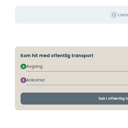
Last
Kom hit med offentlig transport
Avgang
A
Ankomst
B
Søk i offentlig 