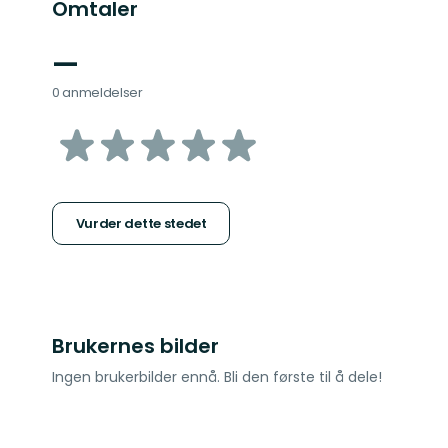
Omtaler
—
0 anmeldelser
av
5
stjerner
Vurder dette stedet
Brukernes bilder
Ingen brukerbilder ennå. Bli den første til å dele!