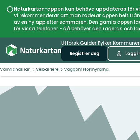
Naturkartan-appen kan behöva uppdateras för v
Vi rekommenderar att man raderar appen helt från si
av en ny app efter sommaren. Den gamla appen laddar
för vissa telefoner - då behöver den raderas och l
Utforsk
Guider
Fylker
Kommune
Registrer deg
Logg i
Värmlands län
Veibarriere
Vägbom Normyrarna