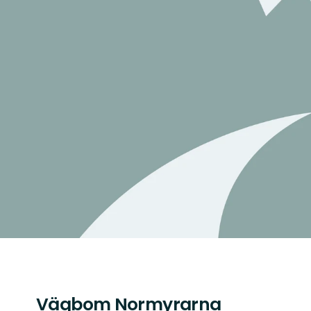
Vägbom Normyrarna