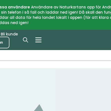
issa användare
Användare av Naturkartans app för Andr
n telefon i så fall och laddar ned igen! Då skall den fun
 all data för hela landet lokalt i appen (för att klara of
addas ned igen!
r
Bli kunde
nn