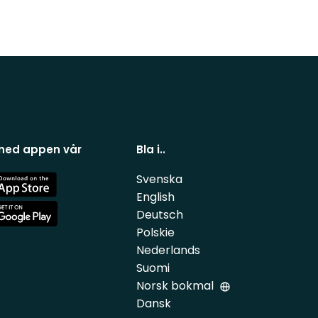
 ned appen vår
Bla i..
Svenska
e
English
Deutsch
e
Polskie
Nederlands
Suomi
Norsk bokmal
Dansk