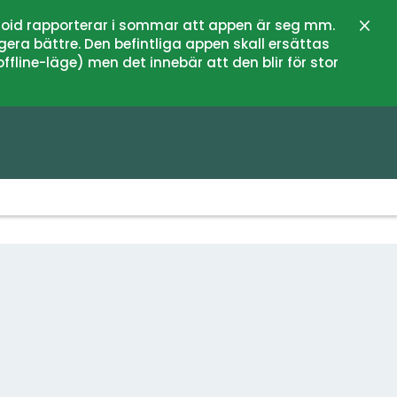
oid rapporterar i sommar att appen är seg mm.
Lukk
gera bättre. Den befintliga appen skall ersättas
fline-läge) men det innebär att den blir för stor