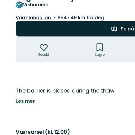
Veibarriere
Fylke:
Värmlands län
6547.49 km fra deg
Se på 
Handlinger
Besøkt
Lagre
Beskrivelse
The barrier is closed during the thaw.
Les mer
Værvarsel (kl. 12.00)