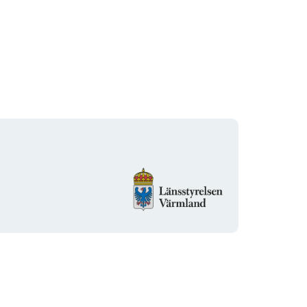
Organisasjonens
logotype