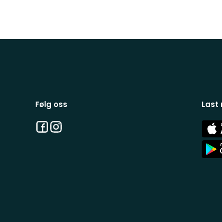
Følg oss
Last
Facebook
Instagram
App
Stor
App
Stor