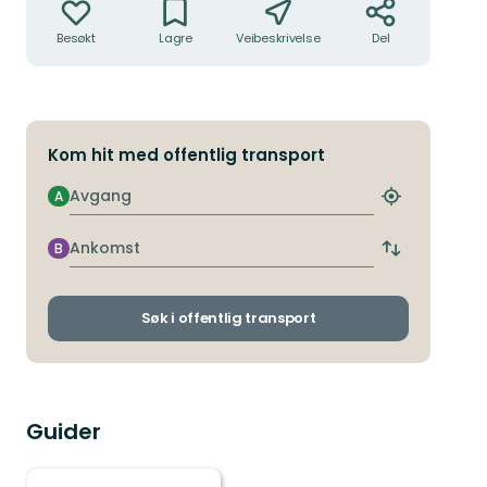
Besøkt
Lagre
Veibeskrivelse
Del
Kom hit med offentlig transport
Avgang
A
Finn
nærmeste
holdeplass
Ankomst
B
Bytt
avgangs-
og
ankomststo
Søk i offentlig transport
Guider