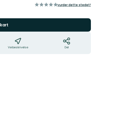
av
vurder dette stedet!
5
stjerner
kart
Veibeskrivelse
Del