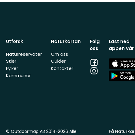
Utforsk
Naturkartan
Følg
Last ned
oss
appen vår
Naturreservater
Om oss
Facebook
App
Stier
Guider
Store
Fylker
Kontakter
Instagram
App
Kommuner
Store
© Outdoormap AB 2014-2026 Alle
Få Naturkart