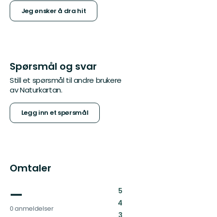
Jeg ønsker å dra hit
Spørsmål og svar
Still et spørsmål til andre brukere
av Naturkartan.
Legg inn et spørsmål
Omtaler
—
:
5
:
4
0 anmeldelser
:
3