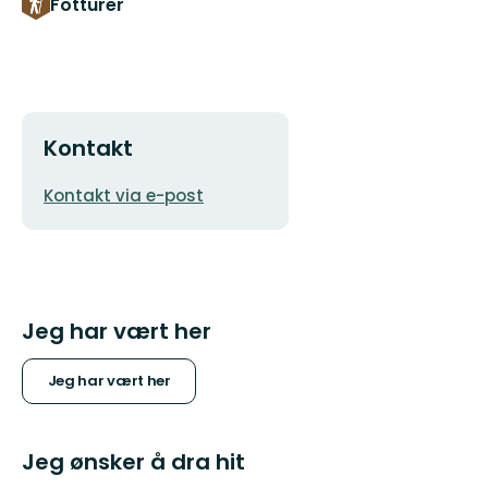
Fotturer
Kontakt
E-
Kontakt via e-post
postadresse
Jeg har vært her
Jeg har vært her
Jeg ønsker å dra hit