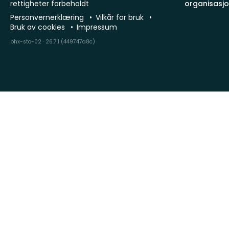
rettigheter forbeholdt
organisasj
Personvernerklæring
Vilkår for bruk
Bruk av cookies
Impressum
phx-sto-02 · 26.7.1 (449747a8c)