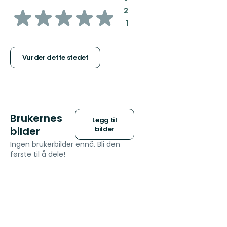
av
:
2
:
1
5
stjerner
Vurder dette stedet
Brukernes
Legg til
bilder
bilder
Ingen brukerbilder ennå. Bli den
første til å dele!