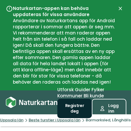
Naturkartan-appen kan behöva
Lukk
uppdateras för vissa användare
Användare av Naturkartans app för Android
rapporterar i sommar att appen är seg mm.
Vi rekommenderar att man raderar appen
helt från sin telefon i så fall och laddar ned
igen! Då skall den fungera bättre. Den
befintliga appen skall ersättas av en ny app
efter sommaren. Den gamla appen laddar
all data för hela landet lokalt i appen (för
att klara offline-läge) men det innebär att
den blir för stor för vissa telefoner - då
behöver den raderas och laddas ned igen!
Utforsk
Guider
Fylker
Kommuner
Bli kunde
Registrer
Logg
deg
inn
Uppsala län
Beste turstier i Uppsala län
Barmarksled, Långhäll