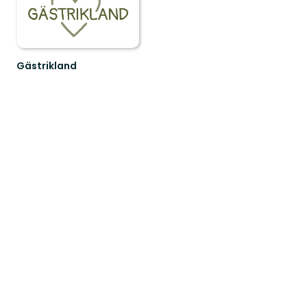
Gästrikland
Hitta
ditt
nästa
friluftsäventyr
i
Gästrikland!