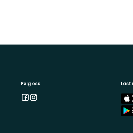
Følg oss
Last
Facebook
Instagram
App
Stor
App
Stor