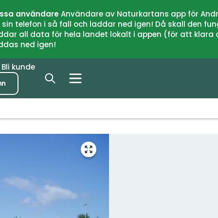
issa användare
Användare av Naturkartans app för Andr
n telefon i så fall och laddar ned igen! Då skall den fun
 all data för hela landet lokalt i appen (för att klara of
addas ned igen!
r
Bli kunde
nn
Gå
til
fullskjerm