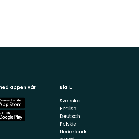
 ned appen vår
Bla i..
Svenska
e
English
Deutsch
e
Polskie
Nederlands