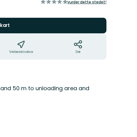
av
vurder dette stedet!
5
stjerner
kart
Veibeskrivelse
Del
 and 50 m to unloading area and