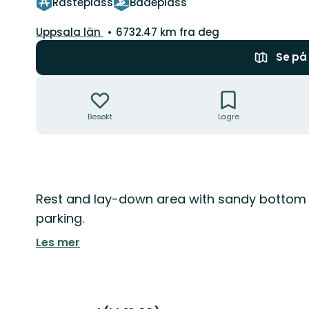
Rasteplass
Badeplass
Fylke:
Uppsala län
6732.47 km fra deg
Se på 
Handlinger
Besøkt
Lagre
Beskrivelse
Rest and lay-down area with sandy bottom
parking.
Les mer