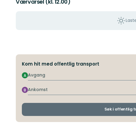
Værvarsel (kl. 12.00)
Last
Kom hit med offentlig transport
Avgang
A
Ankomst
B
Søk i offentlig 