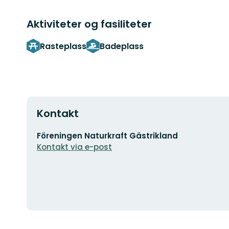
Aktiviteter og fasiliteter
Rasteplass
Badeplass
Kontakt
E-
Föreningen Naturkraft Gästrikland
postadresse
Kontakt via e-post