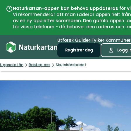
Naturkartan-appen kan behöva uppdateras för v
Vi rekommenderar att man raderar appen helt från si
av en ny app efter sommaren. Den gamla appen laddar
för vissa telefoner - då behöver den raderas och l
Utforsk
Guider
Fylker
Kommune
Registrer deg
Logg i
Uppsala län
Rasteplass
Skutskärsbadet