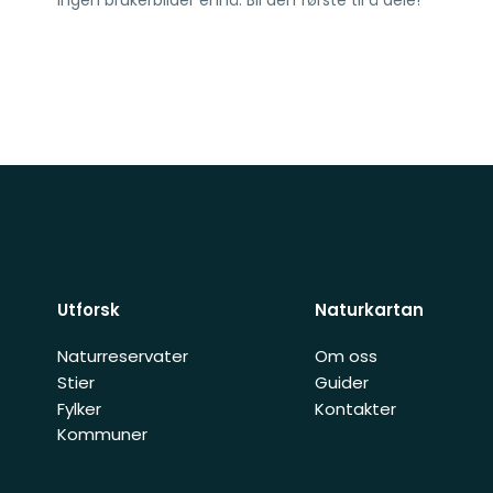
Ingen brukerbilder ennå. Bli den første til å dele!
Utforsk
Naturkartan
Naturreservater
Om oss
Stier
Guider
Fylker
Kontakter
Kommuner