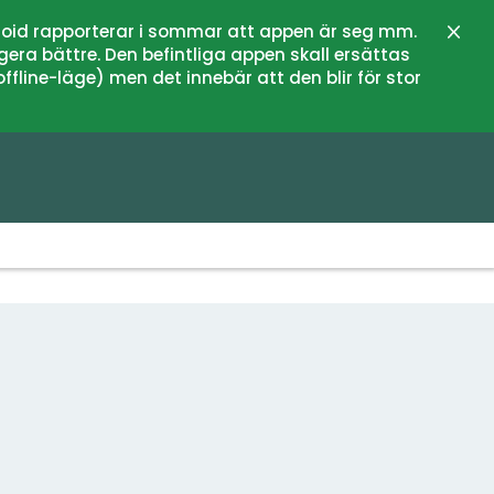
oid rapporterar i sommar att appen är seg mm.
Lukk
gera bättre. Den befintliga appen skall ersättas
fline-läge) men det innebär att den blir för stor