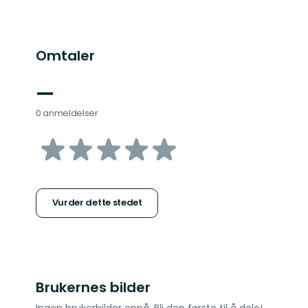
Omtaler
—
0 anmeldelser
av
5
stjerner
Vurder dette stedet
Brukernes bilder