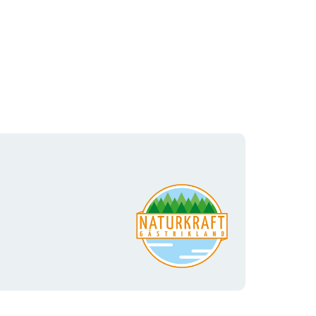
Organisasjonens
logotype