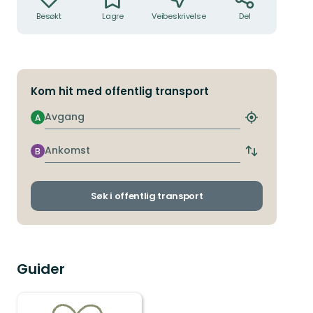
Besøkt
Lagre
Veibeskrivelse
Del
Kom hit med offentlig transport
Avgang
A
Finn
nærmeste
holdeplass
Ankomst
B
Bytt
avgangs-
og
ankomststo
Søk i offentlig transport
Guider