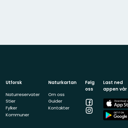
Utforsk
Naturkartan
Følg
Last ned
oss
appen vår
Naturreservater
Om oss
Facebook
App
Stier
Guider
Store
Fylker
Kontakter
Instagram
App
Kommuner
Store