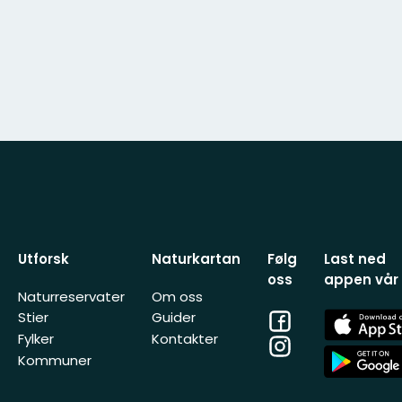
Utforsk
Naturkartan
Følg
Last ned
oss
appen vår
Naturreservater
Om oss
Facebook
App
Stier
Guider
Store
Fylker
Kontakter
Instagram
App
Kommuner
Store