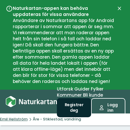
Naturkartan-appen kan behöva
Lukk
uppdateras för vissa användare
Användare av Naturkartans app för Android
rapporterar i sommar att appen är seg mm.
Vi rekommenderar att man raderar appen
helt från sin telefon i så fall och laddar ned
igen! Då skall den fungera bättre. Den
befintliga appen skall ersättas av en ny app
efter sommaren. Den gamla appen laddar
all data för hela landet lokalt i appen (för
att klara offline-läge) men det innebär att
den blir för stor för vissa telefoner - då
behöver den raderas och laddas ned igen!
Utforsk
Guider
Fylker
Kommuner
Bli kunde
Registrer
Logg
deg
inn
Emil Hellström
Åre - Stiklestad, vandring