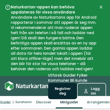
Naturkartan-appen kan behöva
Lukk
uppdateras för vissa användare
Användare av Naturkartans app för Android
rapporterar i sommar att appen är seg mm.
Vi rekommenderar att man raderar appen
helt från sin telefon i så fall och laddar ned
igen! Då skall den fungera bättre. Den
befintliga appen skall ersättas av en ny app
efter sommaren. Den gamla appen laddar
all data för hela landet lokalt i appen (för
att klara offline-läge) men det innebär att
den blir för stor för vissa telefoner - då
behöver den raderas och laddas ned igen!
Utforsk
Guider
Fylker
Kommuner
Bli kunde
Registrer
Logg
deg
inn
Discover
Miniguider
Arrangemen
Guider
Surahammars kommun