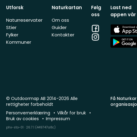
Utforsk
Naturkartan
Følg
Last ned
oss
appen vår
Naturreservater
Om oss
Facebook
App
Stier
Guider
Store
Fylker
Kontakter
Instagram
App
Kommuner
Store
© Outdoormap AB 2014-2026 Alle
Få Naturkart
rettigheter forbeholdt
organisasj
Personvernerklæring
Vilkår for bruk
Bruk av cookies
Impressum
phx-sto-01 · 26.7.1 (449747a8c)