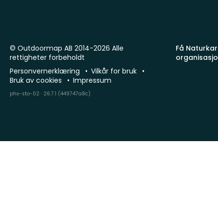
© Outdoormap AB 2014-2026 Alle
Få Naturkart
rettigheter forbeholdt
organisasj
Personvernerklæring
Vilkår for bruk
Bruk av cookies
Impressum
phx-sto-02 · 26.7.1 (449747a8c)