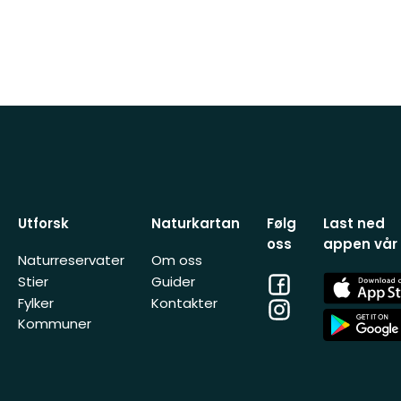
Utforsk
Naturkartan
Følg
Last ned
oss
appen vår
Naturreservater
Om oss
Facebook
App
Stier
Guider
Store
Fylker
Kontakter
Instagram
App
Kommuner
Store