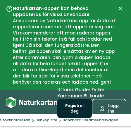
Naturkartan-appen kan behöva
Lukk
uppdateras för vissa användare
Användare av Naturkartans app för Android
rapporterar i sommar att appen är seg mm.
Vi rekommenderar att man raderar appen
helt från sin telefon i så fall och laddar ned
igen! Då skall den fungera bättre. Den
befintliga appen skall ersättas av en ny app
efter sommaren. Den gamla appen laddar
all data för hela landet lokalt i appen (för
att klara offline-läge) men det innebär att
den blir för stor för vissa telefoner - då
behöver den raderas och laddas ned igen!
Utforsk
Guider
Fylker
Kommuner
Bli kunde
Registrer
Logg
deg
inn
Stockholms län
Benkeplate
Bänkbord Velamsundsvägen