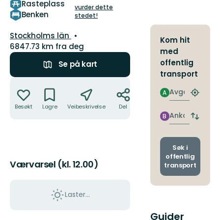
Rasteplass
5
vurder dette
stjerner
Benken
stedet!
Fylke:
Stockholms län
Kom hit
6847.73 km fra deg
med
offentlig
Se på kart
transport
Handlinger
Avgang
A
Finn
nærme
Besøkt
Lagre
Veibeskrivelse
Del
holdepl
Ankomst
B
Bytt
avgang
og
ankoms
Søk i
offentlig
Værvarsel (kl. 12.00)
transport
Laster…
Guider