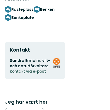
Rasteplass
Benken
Benkeplate
Kontakt
E-
Organisasjonens
Sandra Ermalm, vilt-
postadresse
logotype
och naturförvaltare
Kontakt via e-post
Jeg har vært her