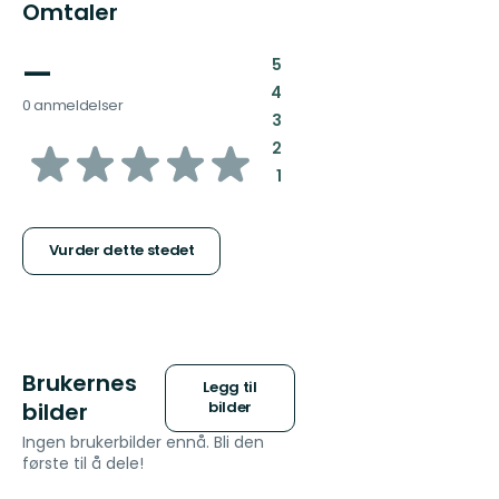
Omtaler
—
:
5
:
4
0 anmeldelser
:
3
av
:
2
:
1
5
stjerner
Vurder dette stedet
Brukernes
Legg til
bilder
bilder
Ingen brukerbilder ennå. Bli den
første til å dele!