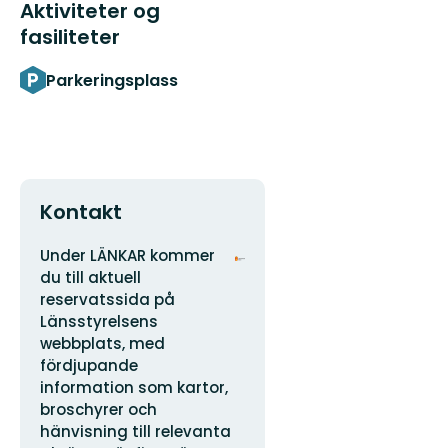
Aktiviteter og
fasiliteter
Parkeringsplass
Kontakt
Adresse
Organisasjonens
Under LÄNKAR kommer
logotype
du till aktuell
reservatssida på
Länsstyrelsens
webbplats, med
fördjupande
information som kartor,
broschyrer och
hänvisning till relevanta