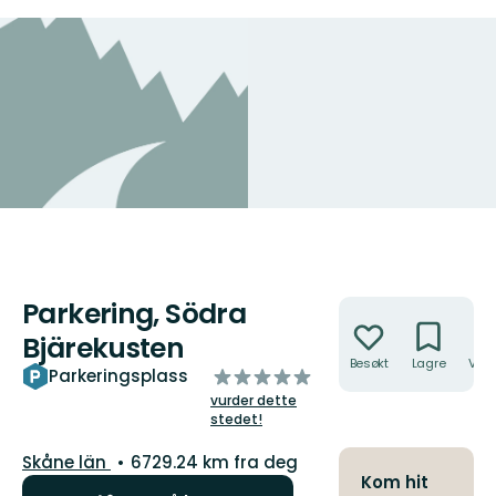
Parkering, Södra
Handlinger
Bjärekusten
Besøkt
Lagre
Veib
av
Parkeringsplass
5
vurder dette
stjerner
stedet!
Fylke:
Skåne län
6729.24 km fra deg
Kom hit