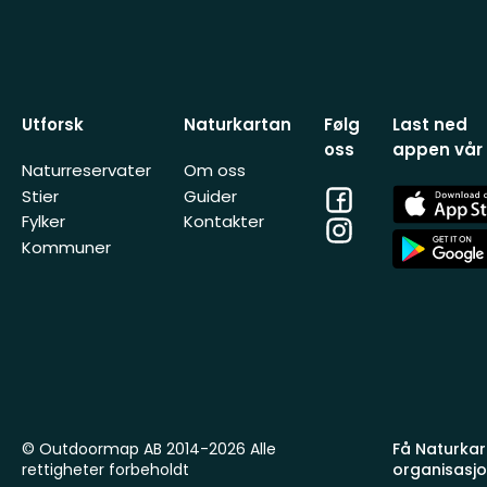
Utforsk
Naturkartan
Følg
Last ned
oss
appen vår
Naturreservater
Om oss
Facebook
App
Stier
Guider
Store
Fylker
Kontakter
Instagram
App
Kommuner
Store
© Outdoormap AB 2014-2026 Alle
Få Naturkart
rettigheter forbeholdt
organisasj