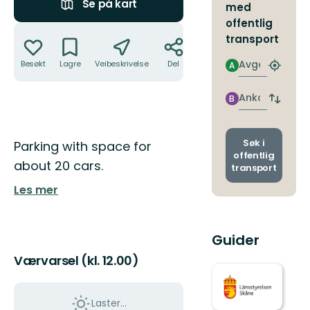
Se på kart
med
offentlig
Handlinger
transport
Avgang
Besøkt
Lagre
Veibeskrivelse
Del
A
Finn
nærme
holdepl
Ankomst
B
Bytt
avgang
og
ankoms
Beskrivelse
Søk i
Parking with space for
offentlig
about 20 cars.
transport
Les mer
Guider
Værvarsel (kl. 12.00)
Laster…