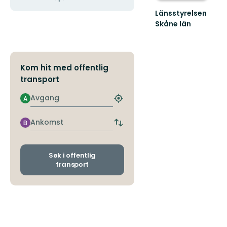
Länsstyrelsen
Skåne län
Välkommen
till
Skånes
fantastiska
Kom hit med offentlig
natur!
transport
Avgang
A
Finn
nærmeste
holdeplass
Ankomst
B
Bytt
avgangs-
og
ankomststopp
Søk i offentlig
transport