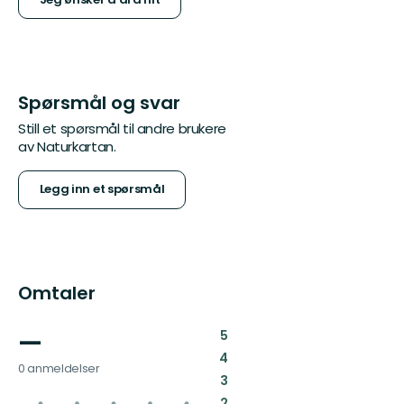
Spørsmål og svar
Still et spørsmål til andre brukere
av Naturkartan.
Legg inn et spørsmål
Omtaler
—
:
5
:
4
0 anmeldelser
:
3
:
2