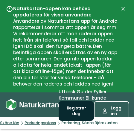
Naturkartan-appen kan behöva
Lukk
uppdateras för vissa användare
Användare av Naturkartans app för Android
rapporterar i sommar att appen är seg mm.
Vi rekommenderar att man raderar appen
helt från sin telefon i så fall och laddar ned
igen! Då skall den fungera bättre. Den
befintliga appen skall ersättas av en ny app
efter sommaren. Den gamla appen laddar
all data för hela landet lokalt i appen (för
att klara offline-läge) men det innebär att
den blir för stor för vissa telefoner - då
behöver den raderas och laddas ned igen!
Utforsk
Guider
Fylker
Kommuner
Bli kunde
Registrer
Logg
deg
inn
Skåne län
Parkeringsplass
Parkering, Södra Bjärekusten