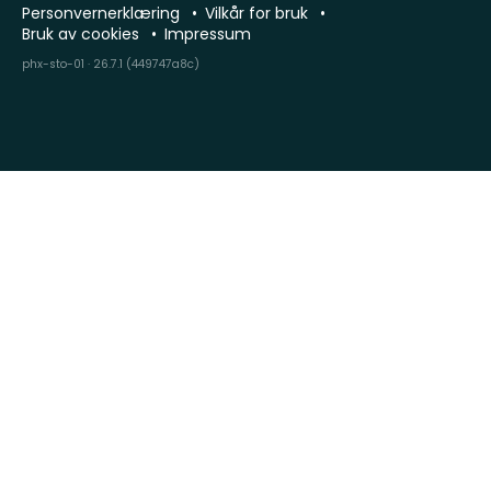
Personvernerklæring
Vilkår for bruk
Bruk av cookies
Impressum
phx-sto-01 · 26.7.1 (449747a8c)