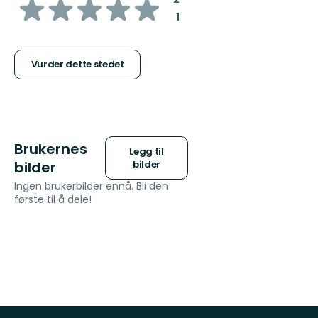
av
:
1
5
stjerner
Vurder dette stedet
Brukernes
Legg til
bilder
bilder
Ingen brukerbilder ennå. Bli den
første til å dele!