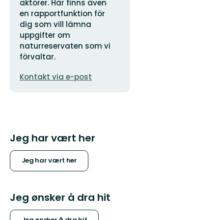
aktörer. Här finns även
en rapportfunktion för
dig som vill lämna
uppgifter om
naturreservaten som vi
förvaltar.
E-
Kontakt via e-post
postadresse
Jeg har vært her
Jeg har vært her
Jeg ønsker å dra hit
Jeg ønsker å dra hit