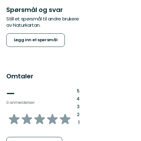
Spørsmål og svar
Still et spørsmål til andre brukere
av Naturkartan.
Legg inn et spørsmål
Omtaler
—
:
5
:
4
0 anmeldelser
:
3
av
:
2
:
1
5