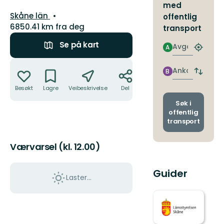
med
Fylke:
Skåne län
offentlig
6850.41 km fra deg
transport
Se på kart
Avgang
A
Finn
nærme
Handlinger
holdepl
Ankomst
B
Bytt
avgang
Besøkt
Lagre
Veibeskrivelse
Del
og
ankoms
Søk i
offentlig
transport
Værvarsel (kl. 12.00)
Guider
Laster…