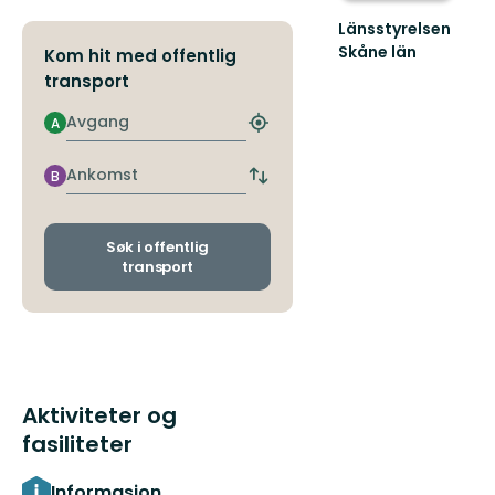
Länsstyrelsen
Skåne län
Kom hit med offentlig
Välkommen
transport
till
Skånes
Avgang
A
Finn
fantastiska
nærmeste
natur!
holdeplass
Ankomst
B
Bytt
avgangs-
og
ankomststopp
Søk i offentlig
transport
Aktiviteter og
fasiliteter
Informasjon