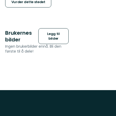
stjerner
Vurder dette stedet
Brukernes
Legg til
bilder
bilder
Ingen brukerbilder ennå. Bli den
første til å dele!