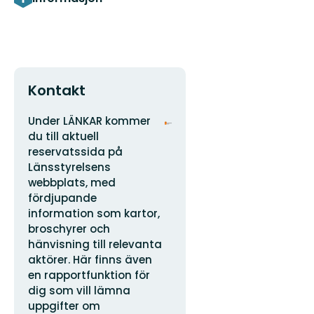
Kontakt
Adresse
Organisasjonens
Under LÄNKAR kommer
logotype
du till aktuell
reservatssida på
Länsstyrelsens
webbplats, med
fördjupande
information som kartor,
broschyrer och
hänvisning till relevanta
aktörer. Här finns även
en rapportfunktion för
dig som vill lämna
uppgifter om