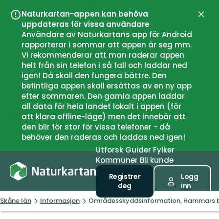
Naturkartan-appen kan behöva
Lukk
uppdateras för vissa användare
Användare av Naturkartans app för Android
rapporterar i sommar att appen är seg mm.
Vi rekommenderar att man raderar appen
helt från sin telefon i så fall och laddar ned
igen! Då skall den fungera bättre. Den
befintliga appen skall ersättas av en ny app
efter sommaren. Den gamla appen laddar
all data för hela landet lokalt i appen (för
att klara offline-läge) men det innebär att
den blir för stor för vissa telefoner - då
behöver den raderas och laddas ned igen!
Utforsk
Guider
Fylker
Kommuner
Bli kunde
Registrer
Logg
deg
inn
Skåne län
Informasjon
Områdesskyddsinformation, Hammars b