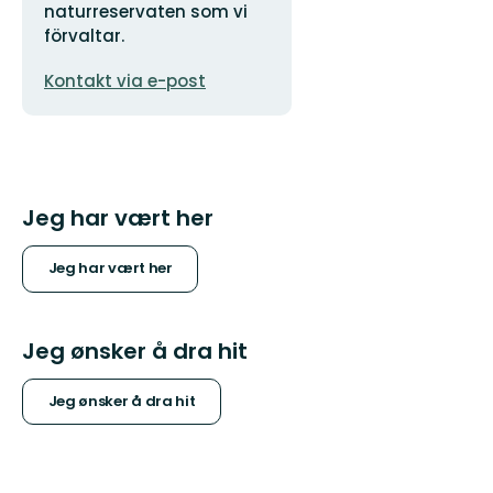
naturreservaten som vi
förvaltar.
E-
Kontakt via e-post
postadresse
Jeg har vært her
Jeg har vært her
Jeg ønsker å dra hit
Jeg ønsker å dra hit