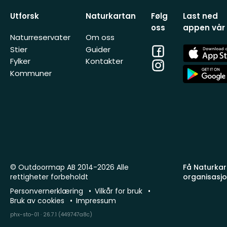
Utforsk
Naturkartan
Følg
Last ned
oss
appen vår
Naturreservater
Om oss
Facebook
App
Stier
Guider
Store
Fylker
Kontakter
Instagram
App
Kommuner
Store
© Outdoormap AB 2014-2026 Alle
Få Naturkart
rettigheter forbeholdt
organisasj
Personvernerklæring
Vilkår for bruk
Bruk av cookies
Impressum
phx-sto-01 · 26.7.1 (449747a8c)