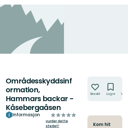
Områdesskyddsinf
Handlinger
ormation,
Besøkt
Lagre
Veib
Hammars backar -
Kåsebergaåsen
av
Informasjon
5
vurder dette
Kom hit
stedet!
stjerner