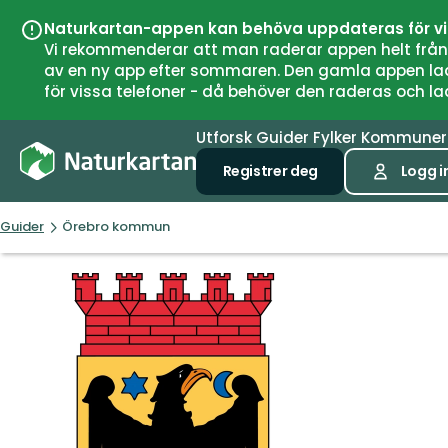
Naturkartan-appen kan behöva uppdateras för v
Vi rekommenderar att man raderar appen helt från si
av en ny app efter sommaren. Den gamla appen laddar
för vissa telefoner - då behöver den raderas och l
Utforsk
Guider
Fylker
Kommune
Registrer deg
Logg i
Guider
Örebro kommun
Örebro
kommun