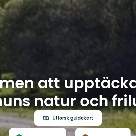
men att upptäcka
s natur och frilu
Utforsk guidekart