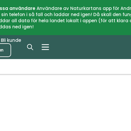
issa användare
Användare av Naturkartans app för Andr
n telefon i så fall och laddar ned igen! Då skall den fun
 all data för hela landet lokalt i appen (för att klara of
addas ned igen!
r
Bli kunde
nn