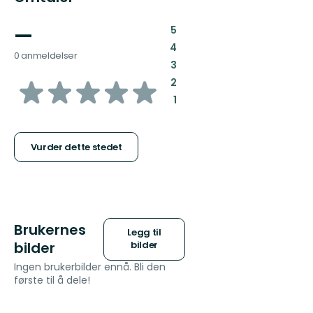
—
:
5
:
4
0 anmeldelser
:
3
av
:
2
:
1
5
stjerner
Vurder dette stedet
Brukernes
Legg til
bilder
bilder
Ingen brukerbilder ennå. Bli den
første til å dele!