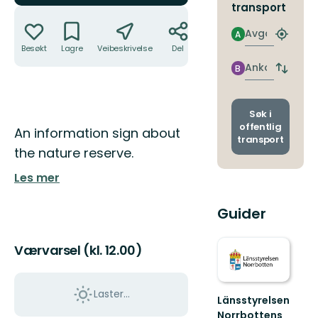
transport
Handlinger
Avgang
A
Finn
Besøkt
Lagre
Veibeskrivelse
Del
nærme
holdepl
Ankomst
B
Bytt
avgang
og
ankoms
Søk i
offentlig
Beskrivelse
An information sign about
transport
the nature reserve.
Les mer
Guider
Værvarsel (kl. 12.00)
Laster…
Länsstyrelsen
Norrbottens