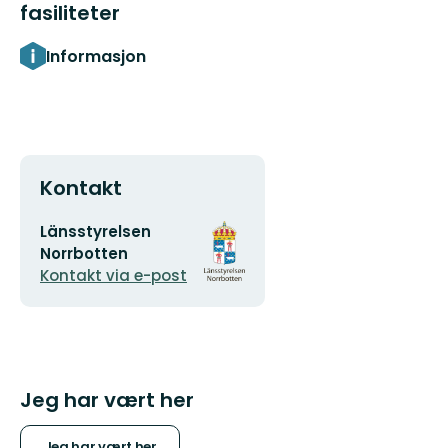
fasiliteter
Informasjon
Kontakt
E-
Organisasjonens
Länsstyrelsen
postadresse
logotype
Norrbotten
Kontakt via e-post
Jeg har vært her
Jeg har vært her