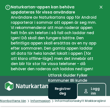
Naturkartan-appen kan behöva
Lukk
uppdateras för vissa användare
Användare av Naturkartans app för Android
rapporterar i sommar att appen är seg mm.
Vi rekommenderar att man raderar appen
helt från sin telefon i så fall och laddar ned
igen! Då skall den fungera bättre. Den
befintliga appen skall ersättas av en ny app
efter sommaren. Den gamla appen laddar
all data för hela landet lokalt i appen (för
att klara offline-läge) men det innebär att
den blir för stor för vissa telefoner - då
behöver den raderas och laddas ned igen!
Utforsk
Guider
Fylker
Kommuner
Bli kunde
Registrer
Logg
deg
inn
Norrbottens län
Informasjon
Informationsskylt Makkarajärvi