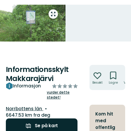
Gå
til
fullskjerm
Informationsskylt
Handlinger
Makkarajärvi
Besøkt
Lagre
Veib
av
Informasjon
5
vurder dette
stedet!
stjerner
Fylke:
Norrbottens län
Kom hit
6647.53 km fra deg
med
Se på kart
offentlig