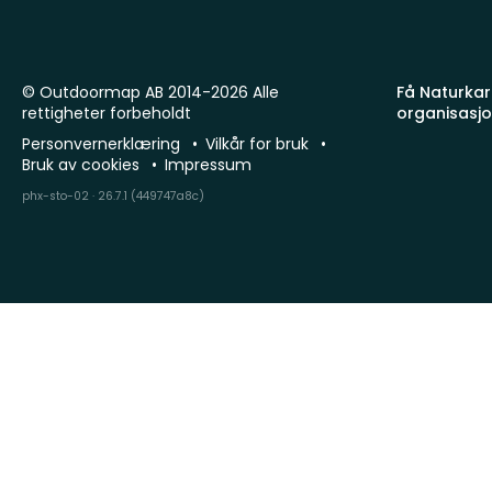
© Outdoormap AB 2014-2026 Alle
Få Naturkart
rettigheter forbeholdt
organisasj
Personvernerklæring
Vilkår for bruk
Bruk av cookies
Impressum
phx-sto-02 · 26.7.1 (449747a8c)