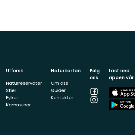
Utforsk
Naturkartan
Følg
Last ned
oss
appen vår
Naturreservater
Om oss
Facebook
App
Stier
Guider
Store
Fylker
Kontakter
Instagram
App
Kommuner
Store