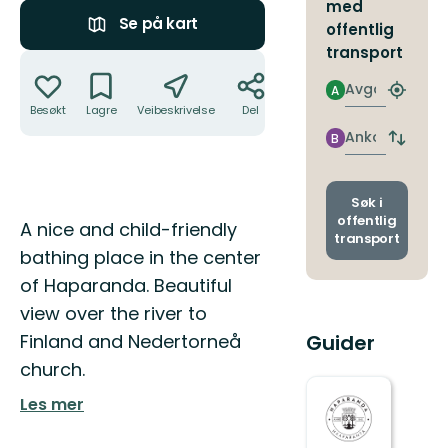
med
Se på kart
offentlig
transport
Handlinger
Avgang
A
Finn
Besøkt
Lagre
Veibeskrivelse
Del
nærme
holdepl
Ankomst
B
Bytt
avgang
og
ankoms
Søk i
offentlig
Beskrivelse
A nice and child-friendly
transport
bathing place in the center
of Haparanda. Beautiful
view over the river to
Finland and Nedertorneå
Guider
church.
Les mer