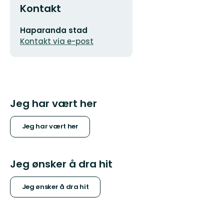
Kontakt
E-
Haparanda stad
postadresse
Kontakt via e-post
Jeg har vært her
Jeg har vært her
Jeg ønsker å dra hit
Jeg ønsker å dra hit