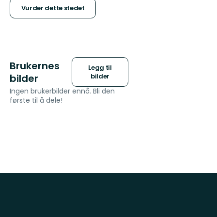
stjerner
Vurder dette stedet
Brukernes
Legg til
bilder
bilder
Ingen brukerbilder ennå. Bli den
første til å dele!