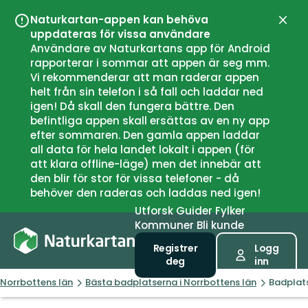
Naturkartan-appen kan behöva
Lukk
uppdateras för vissa användare
Användare av Naturkartans app för Android
rapporterar i sommar att appen är seg mm.
Vi rekommenderar att man raderar appen
helt från sin telefon i så fall och laddar ned
igen! Då skall den fungera bättre. Den
befintliga appen skall ersättas av en ny app
efter sommaren. Den gamla appen laddar
all data för hela landet lokalt i appen (för
att klara offline-läge) men det innebär att
den blir för stor för vissa telefoner - då
behöver den raderas och laddas ned igen!
Utforsk
Guider
Fylker
Kommuner
Bli kunde
Registrer
Logg
deg
inn
Norrbottens län
Bästa badplatserna i Norrbottens län
Badplat