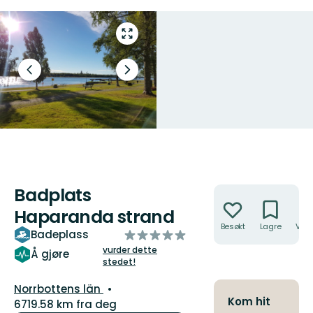
Gå
til
fullskjerm
Forrige
Neste
lysbilde
slide
Badplats
Handlinger
Haparanda strand
Besøkt
Lagre
Veib
av
Badeplass
5
vurder dette
Å gjøre
stedet!
stjerner
Fylke:
Norrbottens län
Kom hit
6719.58 km fra deg