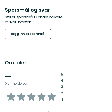
Spørsmål og svar
Still et spørsmål til andre brukere
av Naturkartan.
Legg inn et spørsmål
Omtaler
—
:
5
:
4
0 anmeldelser
:
3
av
:
2
:
1
5