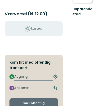
Haparanda
Værvarsel (kl. 12.00)
stad
Smultronställen,
aktiviteter
och
Laster…
upplevelser
i
...
Kom hit med offentlig
transport
Avgang
A
Finn
nærmeste
holdeplass
Ankomst
B
Bytt
avgangs-
og
ankomststopp
Søk i offentlig