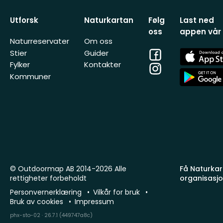
Utforsk
Naturkartan
Følg
Last ned
oss
appen vår
Naturreservater
Om oss
Facebook
App
Stier
Guider
Store
Fylker
Kontakter
Instagram
App
Kommuner
Store
© Outdoormap AB 2014-2026 Alle
Få Naturkart
rettigheter forbeholdt
organisasj
Personvernerklæring
Vilkår for bruk
Bruk av cookies
Impressum
phx-sto-02 · 26.7.1 (449747a8c)