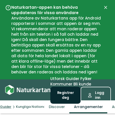
Naturkartan-appen kan behöva
Lukk
uppdateras för vissa användare
Användare av Naturkartans app för Android
rapporterar i sommar att appen är seg mm.
Vi rekommenderar att man raderar appen
helt från sin telefon i så fall och laddar ned
igen! Då skall den fungera bättre. Den
befintliga appen skall ersättas av en ny app
efter sommaren. Den gamla appen laddar
all data för hela landet lokalt i appen (för
att klara offline-läge) men det innebär att
den blir för stor för vissa telefoner - då
behöver den raderas och laddas ned igen!
Utforsk
Guider
Fylker
Kommuner
Bli kunde
Registrer
Logg
deg
inn
Discover
Arrangementer
A
Guider
Kungliga Nationalstadsparken