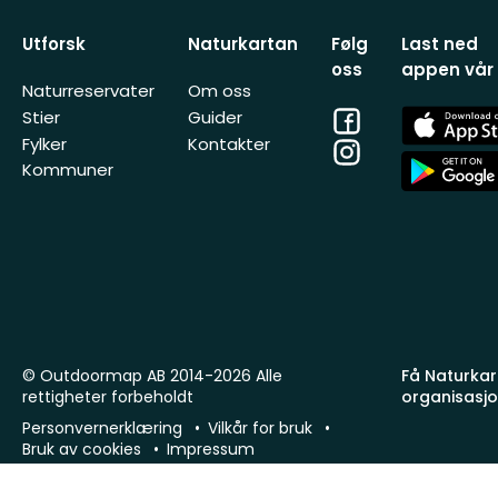
Utforsk
Naturkartan
Følg
Last ned
oss
appen vår
Naturreservater
Om oss
Facebook
App
Stier
Guider
Store
Fylker
Kontakter
Instagram
App
Kommuner
Store
© Outdoormap AB 2014-2026 Alle
Få Naturkart
rettigheter forbeholdt
organisasj
Personvernerklæring
Vilkår for bruk
Bruk av cookies
Impressum
phx-sto-01 · 26.7.1 (449747a8c)