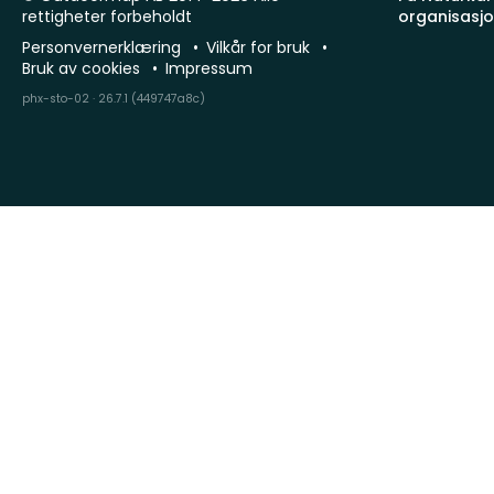
rettigheter forbeholdt
organisasj
Personvernerklæring
Vilkår for bruk
Bruk av cookies
Impressum
phx-sto-02 · 26.7.1 (449747a8c)