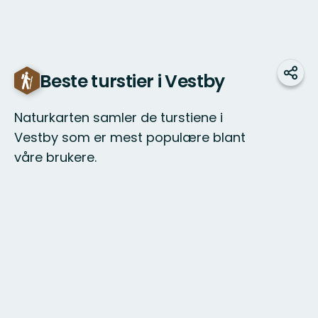
Beste turstier i Vestby
Del
Naturkarten samler de turstiene i
Vestby som er mest populære blant
våre brukere.
Kart