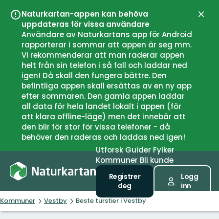
Naturkartan-appen kan behöva
Lukk
uppdateras för vissa användare
Användare av Naturkartans app för Android
rapporterar i sommar att appen är seg mm.
Vi rekommenderar att man raderar appen
helt från sin telefon i så fall och laddar ned
igen! Då skall den fungera bättre. Den
befintliga appen skall ersättas av en ny app
efter sommaren. Den gamla appen laddar
all data för hela landet lokalt i appen (för
att klara offline-läge) men det innebär att
den blir för stor för vissa telefoner - då
behöver den raderas och laddas ned igen!
Utforsk
Guider
Fylker
Kommuner
Bli kunde
Registrer
Logg
deg
inn
Kommuner
Vestby
Beste turstier i Vestby