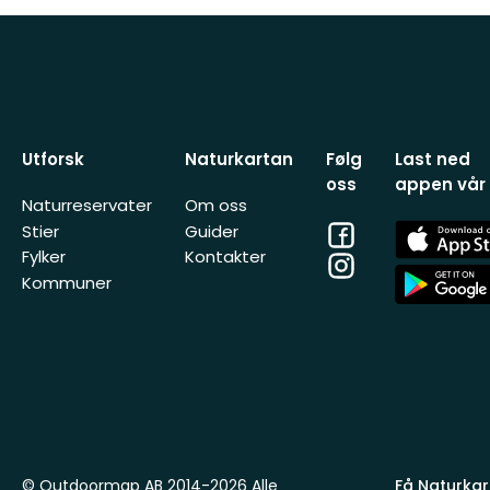
Utforsk
Naturkartan
Følg
Last ned
oss
appen vår
Naturreservater
Om oss
Facebook
App
Stier
Guider
Store
Fylker
Kontakter
Instagram
App
Kommuner
Store
© Outdoormap AB 2014-2026 Alle
Få Naturkart