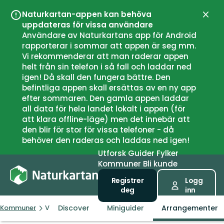
Naturkartan-appen kan behöva
Lukk
uppdateras för vissa användare
Användare av Naturkartans app för Android
rapporterar i sommar att appen är seg mm.
Vi rekommenderar att man raderar appen
helt från sin telefon i så fall och laddar ned
igen! Då skall den fungera bättre. Den
befintliga appen skall ersättas av en ny app
efter sommaren. Den gamla appen laddar
all data för hela landet lokalt i appen (för
att klara offline-läge) men det innebär att
den blir för stor för vissa telefoner - då
behöver den raderas och laddas ned igen!
Utforsk
Guider
Fylker
Kommuner
Bli kunde
Registrer
Logg
deg
inn
Discover
Miniguider
Arrangementer
Kommuner
Västervik