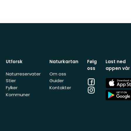
Utforsk
Naturkartan
Følg
Last ned
oss
appen vår
Naturreservater
Om oss
Facebook
App
Stier
Guider
Store
Fylker
Kontakter
Instagram
App
Kommuner
Store