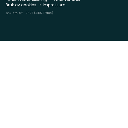
Bruk av cookies
Impressum
phx-sto-02 · 26.7.1 (449747a8c)