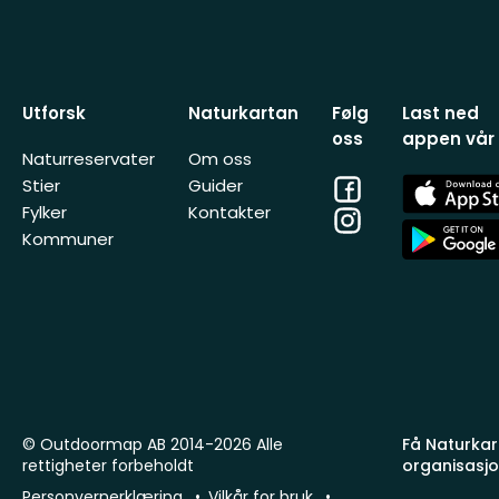
Utforsk
Naturkartan
Følg
Last ned
oss
appen vår
Naturreservater
Om oss
Facebook
App
Stier
Guider
Store
Fylker
Kontakter
Instagram
App
Kommuner
Store
© Outdoormap AB 2014-2026 Alle
Få Naturkart
rettigheter forbeholdt
organisasj
Personvernerklæring
Vilkår for bruk