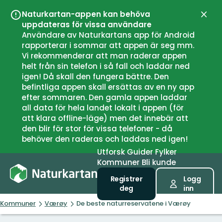
Naturkartan-appen kan behöva
Lukk
uppdateras för vissa användare
Användare av Naturkartans app för Android
rapporterar i sommar att appen är seg mm.
Vi rekommenderar att man raderar appen
helt från sin telefon i så fall och laddar ned
igen! Då skall den fungera bättre. Den
befintliga appen skall ersättas av en ny app
efter sommaren. Den gamla appen laddar
all data för hela landet lokalt i appen (för
att klara offline-läge) men det innebär att
den blir för stor för vissa telefoner - då
behöver den raderas och laddas ned igen!
Utforsk
Guider
Fylker
Kommuner
Bli kunde
Registrer
Logg
deg
inn
Kommuner
Værøy
De beste naturreservatene i Værøy