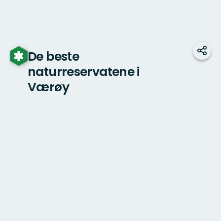
De beste
Del
naturreservatene i
Værøy
Kart