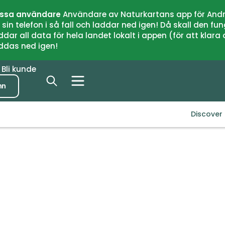
issa användare
Användare av Naturkartans app för Andr
n telefon i så fall och laddar ned igen! Då skall den fun
 all data för hela landet lokalt i appen (för att klara of
addas ned igen!
r
Bli kunde
nn
Discover