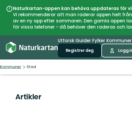
Naturkartan-appen kan behöva uppdateras för v
Vi rekommenderar att man raderar appen helt från si
av en ny app efter sommaren. Den gamla appen laddar
för vissa telefoner - då behöver den raderas och l
Utforsk
Guider
Fylker
Kommune
Registrer deg
Logg i
Kommuner
Stad
Artikler