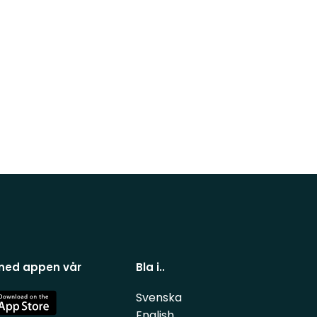
 ned appen vår
Bla i..
Svenska
e
English