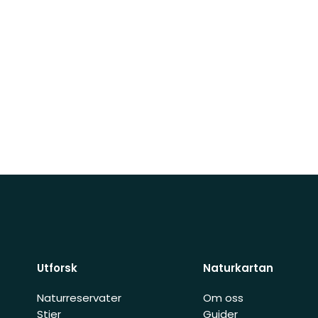
Utforsk
Naturkartan
Naturreservater
Om oss
Stier
Guider