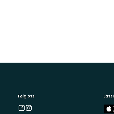
Følg oss
Last
Facebook
Instagram
App
Stor