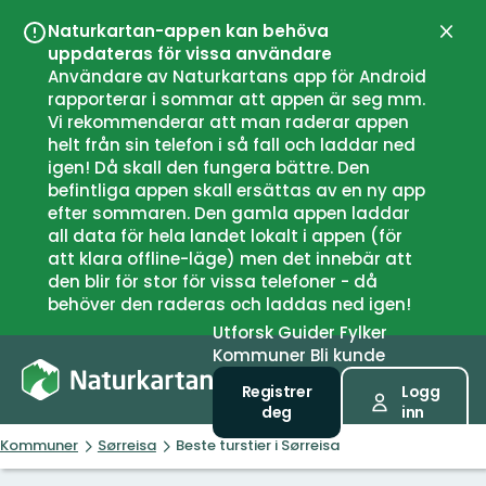
Naturkartan-appen kan behöva
Lukk
uppdateras för vissa användare
Användare av Naturkartans app för Android
rapporterar i sommar att appen är seg mm.
Vi rekommenderar att man raderar appen
helt från sin telefon i så fall och laddar ned
igen! Då skall den fungera bättre. Den
befintliga appen skall ersättas av en ny app
efter sommaren. Den gamla appen laddar
all data för hela landet lokalt i appen (för
att klara offline-läge) men det innebär att
den blir för stor för vissa telefoner - då
behöver den raderas och laddas ned igen!
Utforsk
Guider
Fylker
Kommuner
Bli kunde
Registrer
Logg
deg
inn
Kommuner
Sørreisa
Beste turstier i Sørreisa