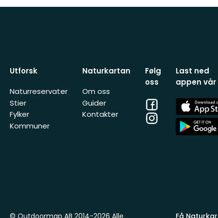
Utforsk
Naturkartan
Følg
Last ned
oss
appen vår
Naturreservater
Om oss
Facebook
App
Stier
Guider
Store
Fylker
Kontakter
Instagram
App
Kommuner
Store
© Outdoormap AB 2014-2026 Alle
Få Naturkart