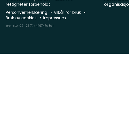
rettigheter forbeholdt
organisasj
Personvernerklæring
Vilkår for bruk
Bruk av cookies
Impressum
phx-sto-02 · 26.7.1 (449747a8c)