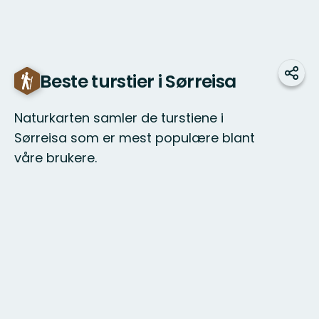
Beste turstier i Sørreisa
Del
Naturkarten samler de turstiene i
Sørreisa som er mest populære blant
våre brukere.
Kart