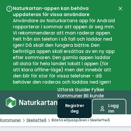
Naturkartan-appen kan behöva
Lukk
uppdateras för vissa användare
Användare av Naturkartans app för Android
rapporterar i sommar att appen är seg mm.
Vi rekommenderar att man raderar appen
helt från sin telefon i så fall och laddar ned
igen! Då skall den fungera bättre. Den
befintliga appen skall ersättas av en ny app
efter sommaren. Den gamla appen laddar
all data för hela landet lokalt i appen (för
att klara offline-läge) men det innebär att
den blir för stor för vissa telefoner - då
behöver den raderas och laddas ned igen!
Utforsk
Guider
Fylker
Kommuner
Bli kunde
Registrer
Logg
deg
inn
Kommuner
Skellefteå
Bästa elljusspåren i Skellefteå