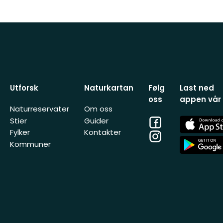
Utforsk
Naturkartan
Følg
Last ned
oss
appen vår
Naturreservater
Om oss
Facebook
App
Stier
Guider
Store
Fylker
Kontakter
Instagram
App
Kommuner
Store