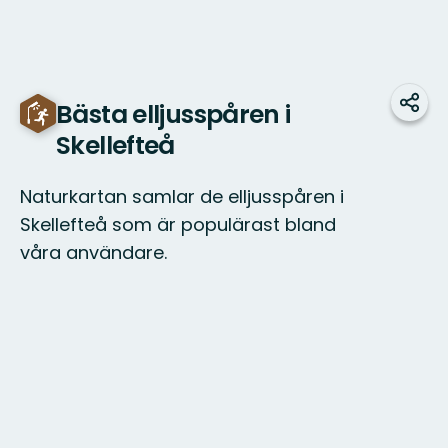
Bästa elljusspåren i
Del
Skellefteå
Naturkartan samlar de elljusspåren i
Skellefteå som är populärast bland
våra användare.
Kart