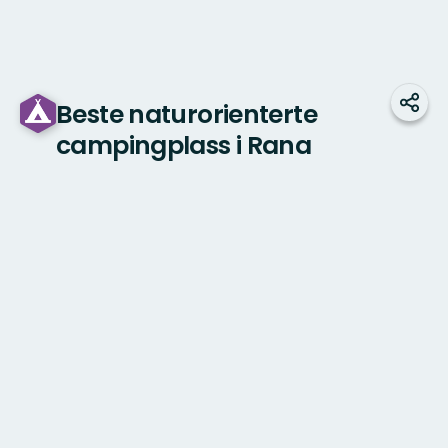
Beste naturorienterte
Del
campingplass i Rana
Kart