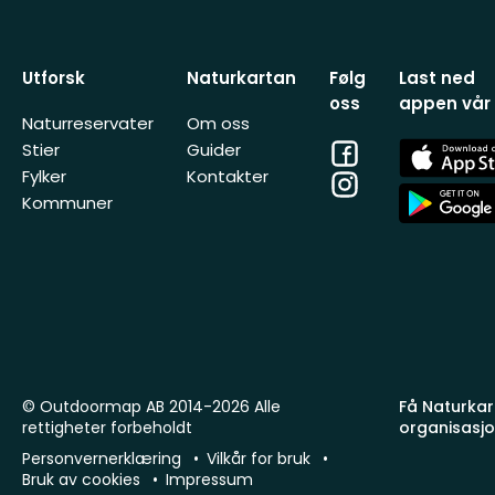
Utforsk
Naturkartan
Følg
Last ned
oss
appen vår
Naturreservater
Om oss
Facebook
App
Stier
Guider
Store
Fylker
Kontakter
Instagram
App
Kommuner
Store
© Outdoormap AB 2014-2026 Alle
Få Naturkart
rettigheter forbeholdt
organisasj
Personvernerklæring
Vilkår for bruk
Bruk av cookies
Impressum