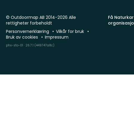
© Outdoormap AB 2014-2026 Alle
Få Naturkart
rettigheter forbeholdt
organisasj
Personvernerklæring
Vilkår for bruk
Bruk av cookies
Impressum
phx-sto-01 · 26.7.1 (449747a8c)