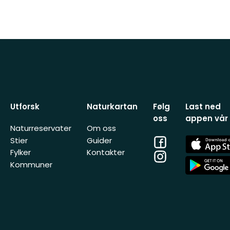
Utforsk
Naturkartan
Følg
Last ned
oss
appen vår
Naturreservater
Om oss
Facebook
App
Stier
Guider
Store
Fylker
Kontakter
Instagram
App
Kommuner
Store