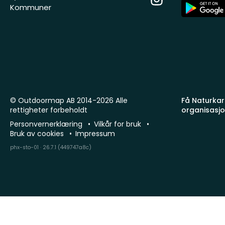
App
Kommuner
Store
© Outdoormap AB 2014-2026 Alle
Få Naturkart
rettigheter forbeholdt
organisasj
Personvernerklæring
Vilkår for bruk
Bruk av cookies
Impressum
phx-sto-01 · 26.7.1 (449747a8c)