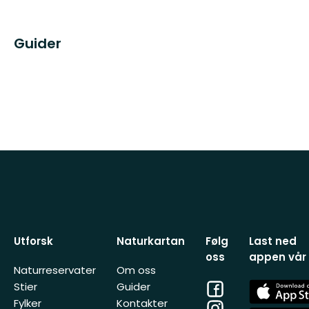
Guider
Utforsk
Naturkartan
Følg
Last ned
oss
appen vår
Naturreservater
Om oss
Facebook
App
Stier
Guider
Store
Fylker
Kontakter
Instagram