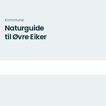
Kommune
Naturguide
til Øvre Eiker
Kart