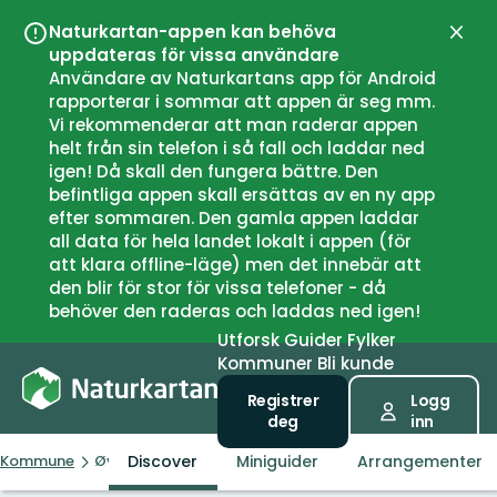
Naturkartan-appen kan behöva
Lukk
uppdateras för vissa användare
Användare av Naturkartans app för Android
rapporterar i sommar att appen är seg mm.
Vi rekommenderar att man raderar appen
helt från sin telefon i så fall och laddar ned
igen! Då skall den fungera bättre. Den
befintliga appen skall ersättas av en ny app
efter sommaren. Den gamla appen laddar
all data för hela landet lokalt i appen (för
att klara offline-läge) men det innebär att
den blir för stor för vissa telefoner - då
behöver den raderas och laddas ned igen!
Utforsk
Guider
Fylker
Kommuner
Bli kunde
Registrer
Logg
deg
inn
Discover
Miniguider
Arrangementer
Kommune
Øvre Eiker