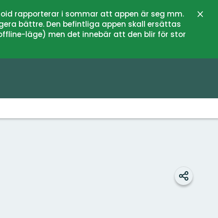
oid rapporterar i sommar att appen är seg mm.
Lukk
gera bättre. Den befintliga appen skall ersättas
fline-läge) men det innebär att den blir för stor
Del