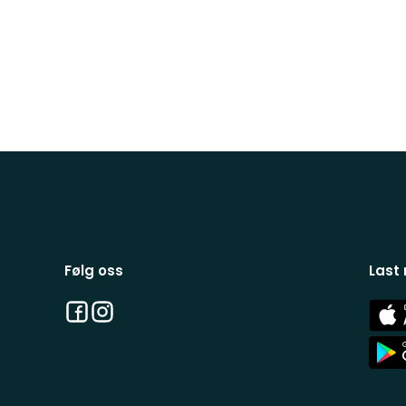
Følg oss
Last
Facebook
Instagram
App
Stor
App
Stor