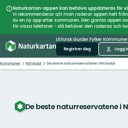
Naturkartan-appen kan behöva uppdateras för v
Vi rekommenderar att man raderar appen helt från si
av en ny app efter sommaren. Den gamla appen laddar
för vissa telefoner - då behöver den raderas och l
Utforsk
Guider
Fylker
Kommune
Registrer deg
Logg i
Kommuner
Nittedal
De beste naturreservatene i Nittedal
De beste naturreservatene i N