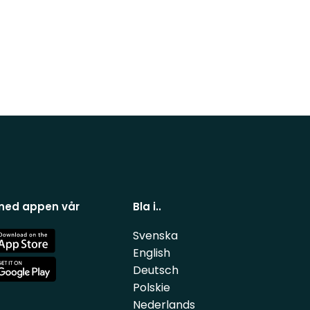
 ned appen vår
Bla i..
Svenska
e
English
Deutsch
e
Polskie
Nederlands