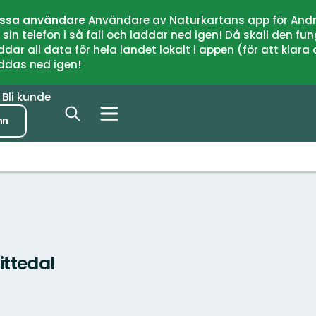
issa användare
Användare av Naturkartans app för Andr
n telefon i så fall och laddar ned igen! Då skall den fun
 all data för hela landet lokalt i appen (för att klara of
addas ned igen!
r
Bli kunde
nn
ittedal