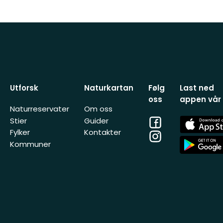
Utforsk
Naturkartan
Følg
Last ned
oss
appen vår
Naturreservater
Om oss
Facebook
App
Stier
Guider
Store
Fylker
Kontakter
Instagram
App
Kommuner
Store