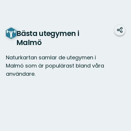
Bästa utegymen i
Del
Malmö
Naturkartan samlar de utegymen i
Malmö som är populärast bland våra
användare.
Kart